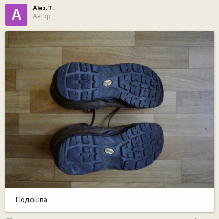
Alex.T.
A
Автор
Подошва