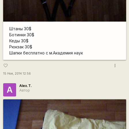
Штаны 30$
Ботинки 30$
Кеды 30$
Рюкзак 30$
Шапки бесплатно с м.Академия наук
more_vert
favorite_border
15 Ноя, 2014 12:56
Alex.T.
A
Автор