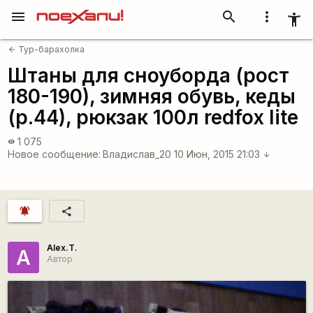
menu
search
more_vert
accessibility_new
Тур-барахолка
arrow_back
Штаны для сноуборда (рост
180-190), зимняя обувь, кеды
(р.44), рюкзак 100л redfox lite
1 075
visibility
Новое сообщение:
Владислав_20
10 Июн, 2015 21:03
arrow_downward
notifications_active
share
Alex.T.
A
Автор