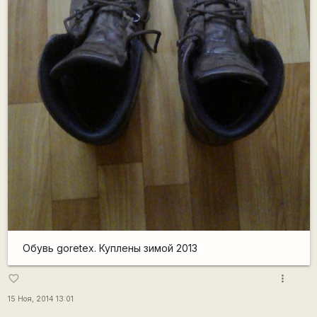
Обувь goretex. Куплены зимой 2013
more_vert
favorite_border
15 Ноя, 2014 13:01