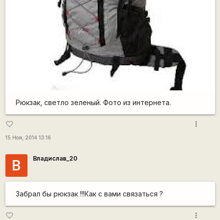
Рюкзак, светло зеленый. Фото из интернета.
more_vert
favorite_border
15 Ноя, 2014 13:16
Владислав_20
В
Забрал бы рюкзак !!!Как с вами связаться ?
more_vert
favorite_border