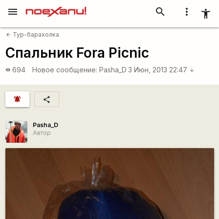
menu
search
more_vert
accessibility_new
Тур-барахолка
arrow_back
Спальник Fora Picnic
694
Новое сообщение:
Pasha_D
3 Июн, 2013 22:47
visibility
arrow_downward
notifications_active
share
Pasha_D
Автор