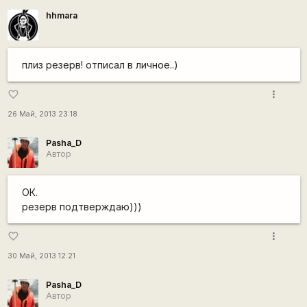
hhmara
плиз резерв! отписал в личное..)
more_vert
favorite_border
26 Май, 2013 23:18
Pasha_D
Автор
ОК.
резерв подтверждаю)))
more_vert
favorite_border
30 Май, 2013 12:21
Pasha_D
Автор