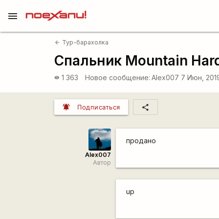
menu
Тур-барахолка
arrow_back
Спальник Mountain Hard
1 363
Новое сообщение:
Alex007
7 Июн, 201
visibility
notifications_active
share
Подписаться
продано
Alex007
Автор
up