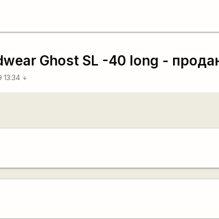
wear Ghost SL -40 long - прода
9 13:34
arrow_downward