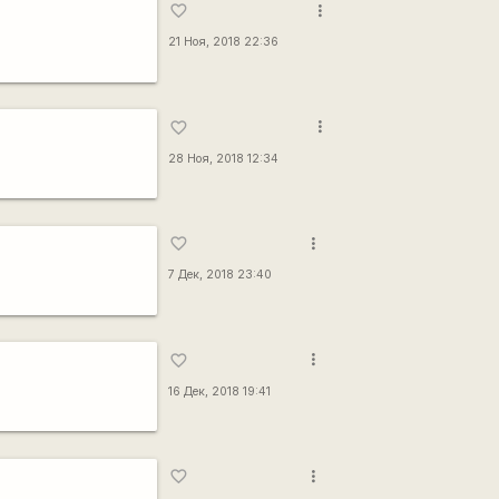
more_vert
favorite_border
21 Ноя, 2018 22:36
more_vert
favorite_border
28 Ноя, 2018 12:34
more_vert
favorite_border
7 Дек, 2018 23:40
more_vert
favorite_border
16 Дек, 2018 19:41
more_vert
favorite_border