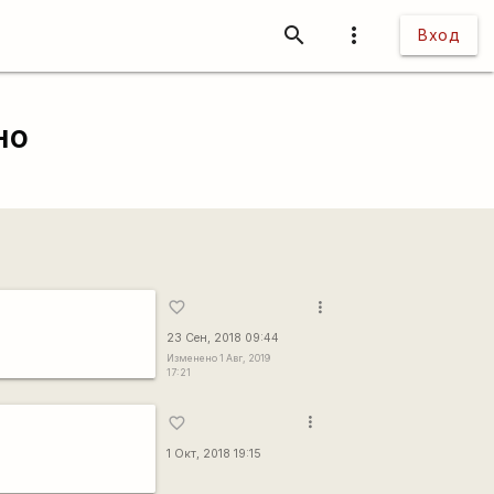
search
more_vert
Вход
но
more_vert
favorite_border
23 Сен, 2018 09:44
Изменено 1 Авг, 2019
17:21
more_vert
favorite_border
1 Окт, 2018 19:15