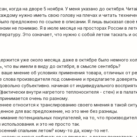
ан, когда на дворе 5 ноября. У меня указано до октября. Чита
каждому нужно иметь свою голову на плечах и читать технич
было предложено по ссылке в описании. Я лишь высказал своё 
ензии не понимаю. Я в июле месяце на просторах России в лет
ературу. Это означает, что нужно с собой летом таскать и о
держится уже около месяца. даже в октябре было немного хо
, что вы имели в виду до октября, в смысле сентябрь?
я ваше мнение об условиях применения товара, отличных от 
е слова производителя под сомнение и предлагаете доверять 
довольно субъективно. начиная от индивидуального восприят
(фактически внутри нагретого теплоносителя - стен) и в палат
принимается очень по разному.
ннее относится к транслированию своего мнения в такой ситу
ценное для вас предложение, но это мне без разницы.
нимание потенциальных покупателей, на то, что производите
использования. и это не просто так.
осенний спальник летом? кому-то да, кому-то нет.
м, которые могут собираться на природу, а потом посмотреть,