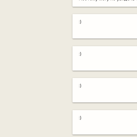
:)
:)
:)
:)