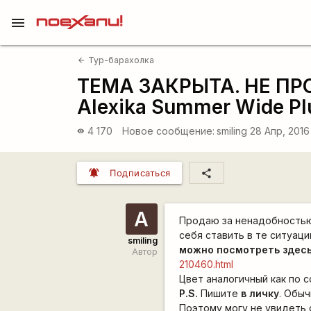
menu
Тур-барахолка
arrow_back
ТЕМА ЗАКРЫТА. НЕ ПР
Alexika Summer Wide Pl
4 170
Новое сообщение:
smiling
28 Апр, 2016
visibility
notifications_active
share
Подписаться
А
Продаю за ненадобность
себя ставить в те ситуаци
smiling
можно посмотреть здес
Автор
210460.html
Цвет аналогичный как по с
P.S.
Пишите
в личку
. Обыч
Поэтому могу не увидеть 