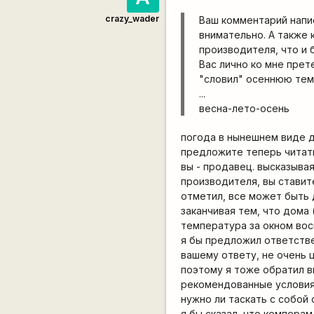
crazy_wader
Ваш комментарий напис
внимательно. А также 
производителя, что и 
Вас лично ко мне прет
"словил" осеннюю темп
...
весна-лето-осень
погода в нынешнем виде 
предложите теперь читать
вы - продавец. высказыва
производителя, вы ставит
отметил, все может быть 
заканчивая тем, что дома 
температура за окном вос
я бы предложил ответстве
вашему ответу, не очень 
поэтому я тоже обратил в
рекомендованные условия 
нужно ли таскать с собой 
я бы сказал, что кемпера