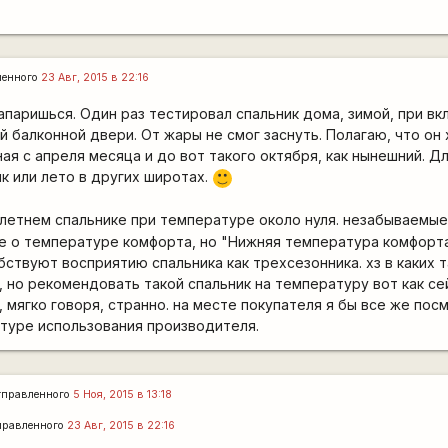
ленного
23 Авг, 2015 в 22:16
апаришься. Один раз тестировал спальник дома, зимой, при в
й балконной двери. От жары не смог заснуть. Полагаю, что он
ая с апреля месяца и до вот такого октября, как нынешний. Д
к или лето в других широтах.
:)
в летнем спальнике при температуре около нуля. незабываем
е о температуре комфорта, но "Нижняя температура комфорта
бствуют восприятию спальника как трехсезонника. хз в каких 
 но рекомендовать такой спальник на температуру вот как сей
, мягко говоря, странно. на месте покупателя я бы все же пос
туре использования производителя.
тправленного
5 Ноя, 2015 в 13:18
правленного
23 Авг, 2015 в 22:16