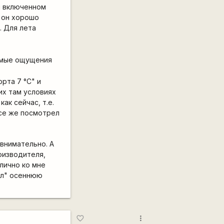
и включенном
о он хорошо
. Для лета
аемые ощущения
рта 7 °C" и
их там условиях
ак сейчас, т.е.
все же посмотрел
 внимательно. А
оизводителя,
 лично ко мне
ил" осеннюю
more_vert
favorite_border