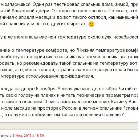
ом запаришься. Один раз тестировал спальник дома, зимой, пр
ытой балконной двери. От жары не смог заснуть. Полагаю, чт
чиная с апреля месяца и до вот такого октября, как нынешний
ой спальник или лето в других широтах.
:)
ку в летнем спальнике при температуре около нуля. незабыв
ение о температуре комфорта, но "Нижняя температура комфо
пособствуют восприятию спальника как трехсезонника. хз в как
ровать, но рекомендовать такой спальник на температуру вот к
озков, это, мягко говоря, странно. на месте покупателя я бы 
емпературе использования производителя.
когда на дворе 5 ноября. У меня указано до октября. Читайте
ь свою голову на плечах и читать технические параметры пр
ссылке в описании. Я лишь высказал своё мнение. Какие у Вас
в июле месяце на просторах России в летнем спальнике "слов
, что нужно с собой летом таскать и осенний спальник?
ленного
5 Ноя, 2015 в 18:50