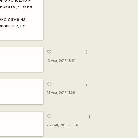
иноваты, что не
нно даже на
пальник, не
more_vert
favorite_border
13 Ноя, 2015 18:51
more_vert
favorite_border
21 Ноя, 2015 11:25
more_vert
favorite_border
25 Ноя, 2015 08:24