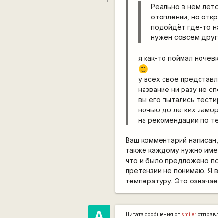
Реально в нём лет
отоплении, но откр
подойдёт где-то на
нужен совсем друг
я как-то поймал ночев
:)
у всех свое представл
название ни разу не с
вы его пытались тести
ночью до легких замор
на рекомендации по т
Ваш комментарий написан, 
также каждому нужно имет
что и было предложено по 
претензии не понимаю. Я 
температуру. Это означает
А
Цитата сообщения от
smiler
отправ