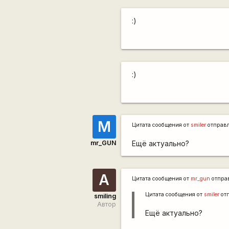
:)
:)
M
Цитата сообщения от
smiler
отправ
mr_GUN
Ещё актуально?
А
Цитата сообщения от
mr_gun
отпра
Цитата сообщения от
smiler
от
smiling
Автор
Ещё актуально?