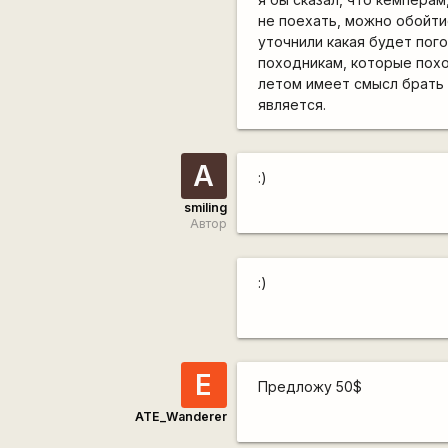
не поехать, можно обойтис
уточнили какая будет пого
походникам, которые похо
летом имеет смысл брать 
является.
А
:)
smiling
Автор
:)
Е
Предложу 50$
ATE_Wanderer