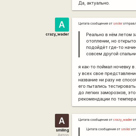
Да, актуально.
А
Цитата сообщения от
smiler
отправ
crazy_wader
Реально в нём летом з
отоплении, но открыто
подойдёт где-то начин
совсем другой спальни
я как-то поймал ночевку 
у всех свое представлени
название ни разу не спосо
его пытались тестировать,
до легких заморозков, это
рекомендации по темпера
А
Цитата сообщения от
crazy_wader
о
Цитата сообщения от
smiler
от
smiling
Автор