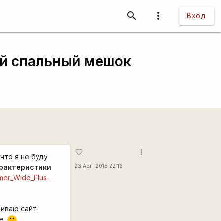
search
more_vert
Вход
й спальный мешок
more_vert
favorite_border
 что я не буду
рактеристики
23 Авг, 2015 22:16
mmer_Wide_Plus-
риваю сайт.
е.
:)