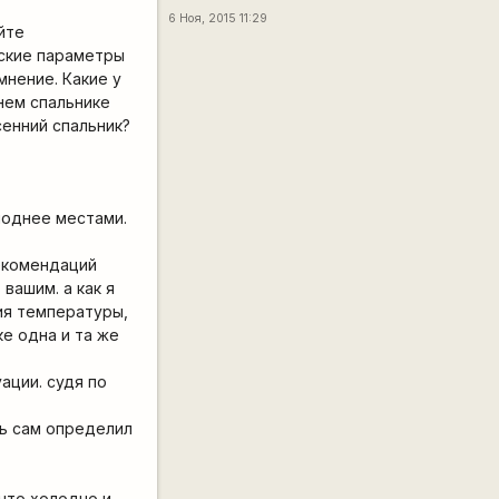
6 Ноя, 2015 11:29
йте
еские параметры
мнение. Какие у
нем спальнике
сенний спальник?
лоднее местами.
рекомендаций
вашим. а как я
ия температуры,
ке одна и та же
ации. судя по
ль сам определил
 что холодно и