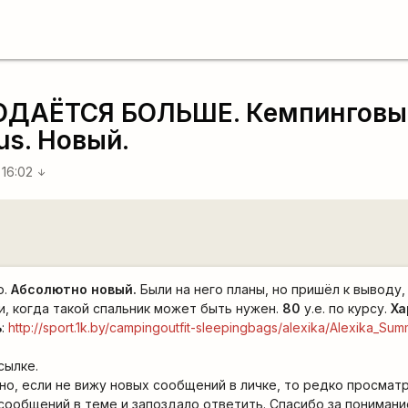
ОДАЁТСЯ БОЛЬШЕ. Кемпинговы
us. Новый.
 16:02
arrow_downward
ю.
Абсолютно новый.
Были на него планы, но пришёл к выводу,
и, когда такой спальник может быть нужен.
80
у.е. по курсу.
Ха
ь
:
http://sport.1k.by/campingoutfit-sleepingbags/alexika/Alexika_Su
сылке.
но, если не вижу новых сообщений в личке, то редко просмат
сообщений в теме и запоздало ответить. Спасибо за понимани