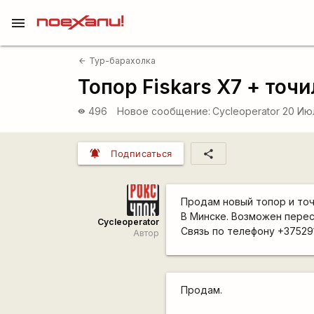
menu
Тур-барахолка
arrow_back
Топор Fiskars X7 + точи
496
Новое сообщение:
Cycleoperator
20 Июл
visibility
notifications_active
share
Подписаться
Продам новый топор и точи
В Минске. Возможен перес
Cycleoperator
Связь по телефону +37529
Автор
Продам.