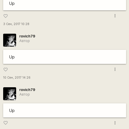
Up
more_vert
favorite_border
3 Сен, 2017 10:28
rovich79
Автор
Up
more_vert
favorite_border
10 Сен, 2017 14:26
rovich79
Автор
Up
more_vert
favorite_border