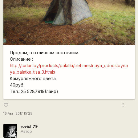
Продам, в отличном состоянии.
Описание :
http://turlan.by/products/palatki/trehmestnaya_odnosloyna
ya_palatka_tisa_3.htmlз
Камуфляжного цвета.
40руб
Тел.: 25 5287919(лайф)
more_vert
favorite_border
16 Авг, 2017 15:25
rovich79
Автор