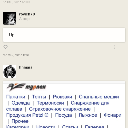
17 Сен, 2017 17:09
rovich79
Автор
Up
more_vert
favorite_border
27 Сен, 2017 11:16
hhmara