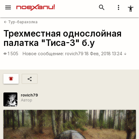
menu
search
more_vert
accessibility_new
Тур-барахолка
arrow_back
Трехместная однослойная
палатка "Тиса-3" б.у
1 505
Новое сообщение:
rovich79
18 Фев, 2018 13:24
visibility
arrow_downward
notifications_active
share
rovich79
Автор