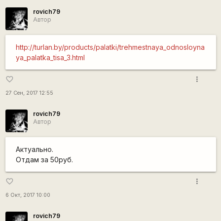
rovich79
Автор
http://turlan.by/products/palatki/trehmestnaya_odnosloyna
ya_palatka_tisa_3.html
more_vert
favorite_border
27 Сен, 2017 12:55
rovich79
Автор
Актуально.
Отдам за 50руб.
more_vert
favorite_border
6 Окт, 2017 10:00
rovich79