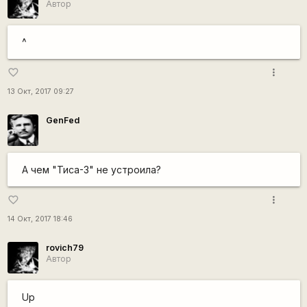
Автор
^
more_vert
favorite_border
13 Окт, 2017 09:27
GenFed
А чем "Тиса-3" не устроила?
more_vert
favorite_border
14 Окт, 2017 18:46
rovich79
Автор
Up