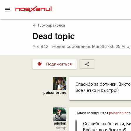
menu
Тур-барахолка
arrow_back
Dead topic
4 942
Новое сообщение:
MariSha-86
25 Апр,
visibility
notifications_active
share
Подписаться
Спасибо за ботинки, Викто
Всё чётко и быстро!)
poisonbrune
Цитата сообщения от
poisonbrune
о
pilulkin
Спасибо за ботинки, Ви
Автор
Всё чётко и быстро!)