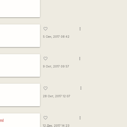
more_vert
favorite_border
5 Сен, 2017 08:42
more_vert
favorite_border
9 Окт, 2017 09:57
more_vert
favorite_border
28 Окт, 2017 12:07
more_vert
favorite_border
ml
12 Дек, 2017 14:23