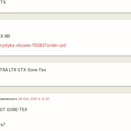
GTX
EX RR
a/turystyka-obuwie-112282?order=pd
LTRA LTR GTX Gore-Tex
равленного
28 Окт, 2017 в 12:07
GT GORE-TEX
ть?