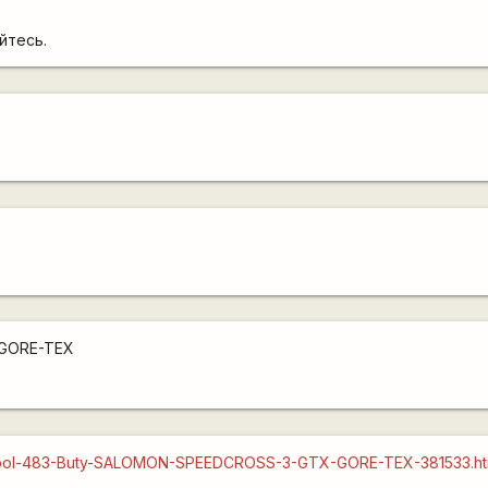
йтесь.
GORE-TEX
uct-pol-483-Buty-SALOMON-SPEEDCROSS-3-GTX-GORE-TEX-381533.ht