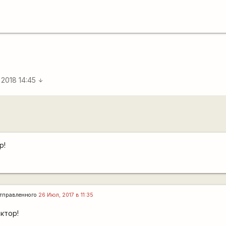
 2018 14:45
arrow_downward
р!
тправленного
26 Июл, 2017 в 11:35
ктор!