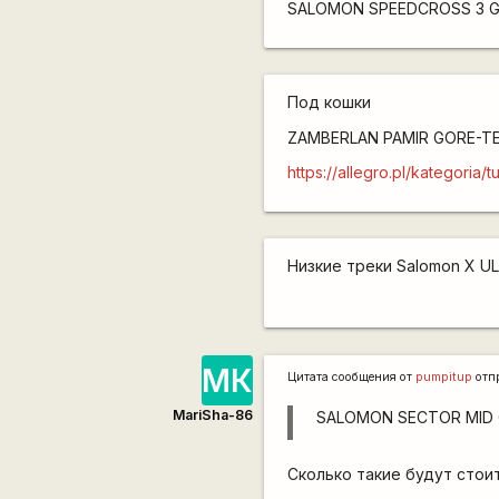
SALOMON SPEEDCROSS 3 
Под кошки
ZAMBERLAN PAMIR GORE-T
https://allegro.pl/kategori
Низкие треки Salomon X U
МК
Цитата сообщения от
pumpitup
отп
MariSha-86
SALOMON SECTOR MID 
Сколько такие будут стои