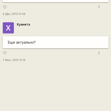
more_vert
favorite_border
6 Дек, 2013 14:48
Хуанита
Х
Еще актуально?
more_vert
favorite_border
7 Июл, 2014 21:16