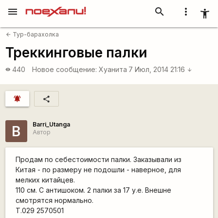
menu
search
more_vert
accessibility_new
Тур-барахолка
arrow_back
Треккинговые палки
440
Новое сообщение:
Хуанита
7 Июл, 2014 21:16
visibility
arrow_downward
notifications_active
share
Barri_Utanga
B
Автор
Продам по себестоимости палки. Заказывали из
Китая - по размеру не подошли - наверное, для
мелких китайцев.
110 см. С антишоком. 2 палки за 17 у.е. Внешне
смотрятся нормально.
Т.029 2570501