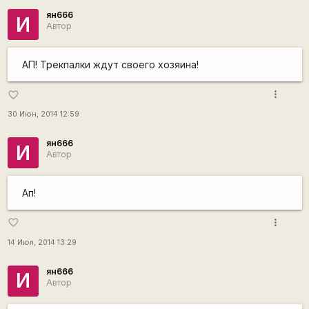
ян666
И
Автор
АП! Трекпалки ждут своего хозяина!
more_vert
favorite_border
30 Июн, 2014 12:59
ян666
И
Автор
Ап!
more_vert
favorite_border
14 Июл, 2014 13:29
ян666
И
Автор