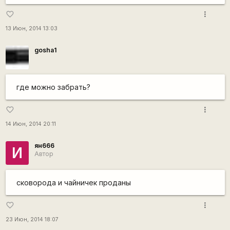
more_vert
favorite_border
13 Июн, 2014 13:03
gosha1
где можно забрать?
more_vert
favorite_border
14 Июн, 2014 20:11
ян666
И
Автор
сковорода и чайничек проданы
more_vert
favorite_border
23 Июн, 2014 18:07