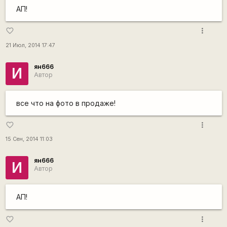
АП!
more_vert
favorite_border
21 Июл, 2014 17:47
ян666
И
Автор
все что на фото в продаже!
more_vert
favorite_border
15 Сен, 2014 11:03
ян666
И
Автор
АП!
more_vert
favorite_border