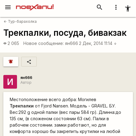
menu
search
more_vert
accessibility_new
Тур-барахолка
arrow_back
Трекпалки, посуда, бивакзак
2 065
Новое сообщение:
ян666
2 Дек, 2014 11:14
visibility
arrow_downward
notifications_active
share
ян666
И
Автор
Местоположение всего добра: Могилев
Трекпалки
от Fjord Nansen. Модель - GRAVEL. БУ.
Вес:292 g одной палки (вес пары 584 гр). Длинна:до
135 см, (в сложеном состоянии 63 см). Палки в
рабочем состоянии. замки работают, но для
комфорта хорошо бы закрепить крутилки на любой