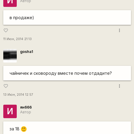
И
Автор
в продаже)
more_vert
favorite_border
11 Июн, 2014 21:13
gosha1
чайничек и сковороду вместе почем отдадите?
more_vert
favorite_border
13 Июн, 2014 12:57
ян666
И
Автор
за 18
:)