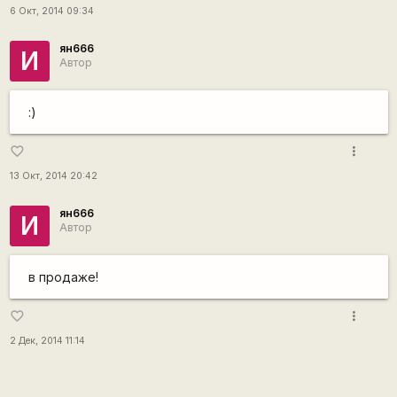
6 Окт, 2014 09:34
ян666
И
Автор
:)
more_vert
favorite_border
13 Окт, 2014 20:42
ян666
И
Автор
в продаже!
more_vert
favorite_border
2 Дек, 2014 11:14