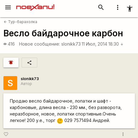
menu
search
more_vert
accessibility_new
Тур-барахолка
arrow_back
Весло байдарочное карбон
416
Новое сообщение:
slonikk73
11 Июл, 2014 18:30
visibility
arrow_downward
notifications_active
share
slonikk73
S
Автор
Продаю весло байдарочное, лопатки и шафт -
карбоновые, длина весла - 230 мм., без разворота,
неразборное, новое, лопатки спортивные.Очень
легкое! 200 у.е., торг
029 7571494 Андрей.
;)
more_vert
favorite_border