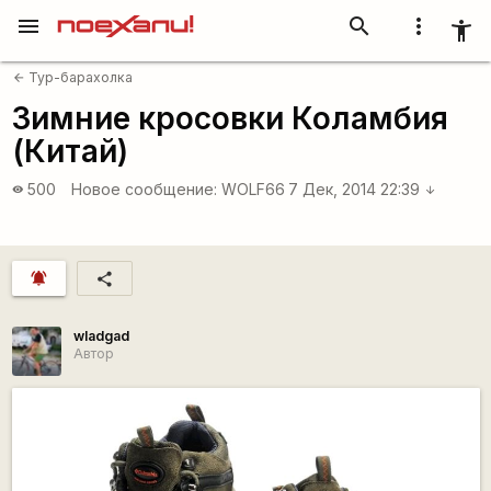
menu
search
more_vert
accessibility_new
Тур-барахолка
arrow_back
Зимние кросовки Коламбия
(Китай)
500
Новое сообщение:
WOLF66
7 Дек, 2014 22:39
visibility
arrow_downward
notifications_active
share
wladgad
Автор