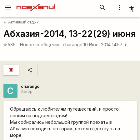
menu
search
more_vert
accessibility_new
Активный отдых
arrow_back
Абхазия-2014, 13-22(29) июня
585
Новое сообщение:
charango
10 Июн, 2014 14:57
visibility
arrow_downward
notifications_active
share
charango
C
Автор
Обращаюсь к любителям путешествий, и просто
лёгким на подъём людям!
Мы собирались небольшой группой поехать в
Абхазию походить по горам, потом отдохнуть на
море.