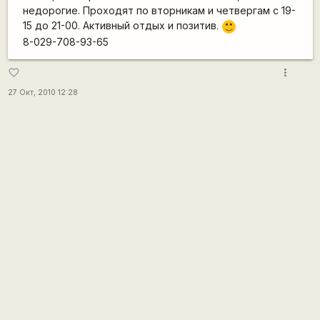
недорогие. Проходят по вторникам и четвергам с 19-
15 до 21-00. Активный отдых и позитив.
:)
8-029-708-93-65
more_vert
favorite_border
27 Окт, 2010 12:28