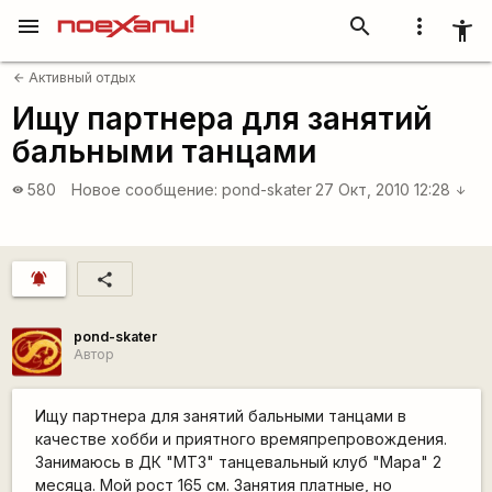
menu
search
more_vert
accessibility_new
Активный отдых
arrow_back
Ищу партнера для занятий
бальными танцами
580
Новое сообщение:
pond-skater
27 Окт, 2010 12:28
visibility
arrow_downward
notifications_active
share
pond-skater
Автор
Ищу партнера для занятий бальными танцами в
качестве хобби и приятного времяпрепровождения.
Занимаюсь в ДК "МТЗ" танцевальный клуб "Мара" 2
месяца. Мой рост 165 см. Занятия платные, но