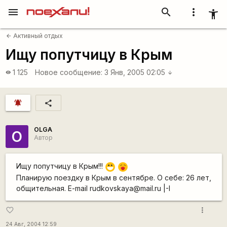
menu
search
more_vert
accessibility_new
Активный отдых
arrow_back
Ищу попутчицу в Крым
1 125
Новое сообщение:
3 Янв, 2005 02:05
visibility
arrow_downward
notifications_active
share
OLGA
O
Автор
Ищу попутчицу в Крым!!!
:D
:-*
Планирую поездку в Крым в сентябре. О себе: 26 лет,
общительная. Е-mail rudkovskaya@mail.ru |-I
more_vert
favorite_border
24 Авг, 2004 12:59