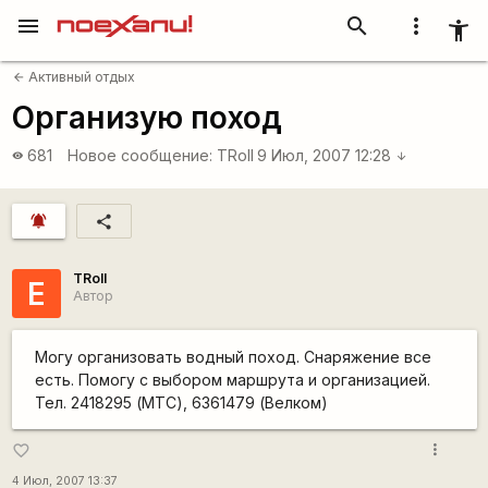
menu
search
more_vert
accessibility_new
Активный отдых
arrow_back
Организую поход
681
Новое сообщение:
TRoll
9 Июл, 2007 12:28
visibility
arrow_downward
notifications_active
share
TRoll
Е
Автор
Могу организовать водный поход. Снаряжение все
есть. Помогу с выбором маршрута и организацией.
Тел. 2418295 (МТС), 6361479 (Велком)
more_vert
favorite_border
4 Июл, 2007 13:37