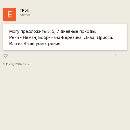
TRoll
Е
Автор
Могу предложить 3, 5, 7 дневные походы.
Реки - Неман, Бобр-Нача-Березина, Дива, Дрисса.
Или на Ваше усмотрение.
more_vert
favorite_border
9 Июл, 2007 12:28