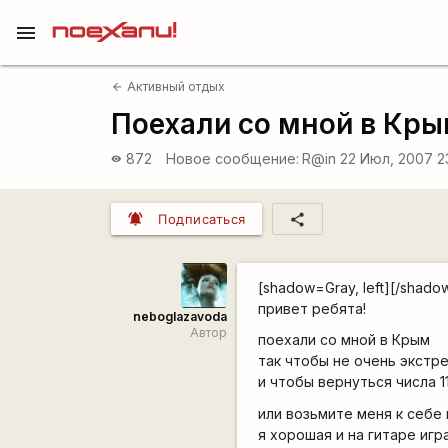
menu
Активный отдых
arrow_back
Поехали со мной в Кры
872
Новое сообщение:
R@in
22 Июл, 2007 2
visibility
notifications_active
share
Подписаться
[shadow=Gray, left][/shado
привет ребята!
neboglazavoda
Автор
поехали со мной в Крым
так чтобы не очень экстр
и чтобы вернуться числа 1
или возьмите меня к себе 
я хорошая и на гитаре иг