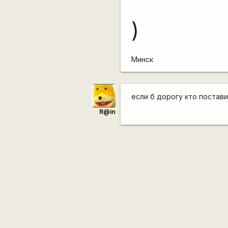
)
Минск
если б дорогу кто постави
R@in