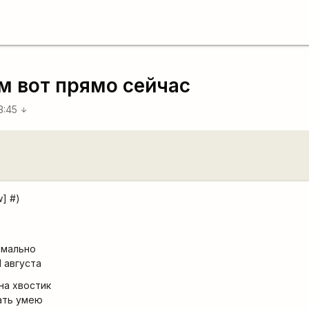
м вот прямо сейчас
3:45
arrow_downward
w] #)
емально
1 августа
на хвостик
рать умею