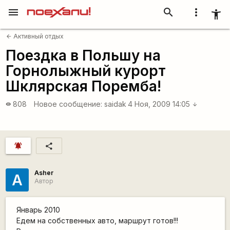
menu
search
more_vert
accessibility_new
Активный отдых
arrow_back
Поездка в Польшу на
Горнолыжный курорт
Шклярская Поремба!
808
Новое сообщение:
saidak
4 Ноя, 2009 14:05
visibility
arrow_downward
notifications_active
share
Asher
A
Автор
Январь 2010
Едем на собственных авто, маршрут готов!!!