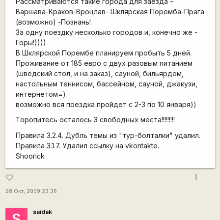
Рассматриваются такие города для заезда –
Варшава-Краков-Вроцлав- Шклярская Поремба-Прага
(возможно) -Познань!
За одну поездку несколько городов и, конечно же -
Горы!))))
В Шклярской Порембе планируем пробыть 5 дней.
Проживание от 185 евро с двух разовым питанием
(шведский стол, и на заказ), сауной, бильярдом,
настольным теннисом, бассейном, сауной, джакузи,
интернетом=)
возможно вся поездка пройдет с 2-3 по 10 января))
Торопитесь осталось 3 свободных места!!!!!!!!!
Правила 3.2.4. Дубль темы из "тур-болталки" удалил.
Правила 3.1.7. Удалил ссылку на vkontakte.
Shoorick
more_vert
favorite_border
28 Окт, 2009 23:36
saidak
S