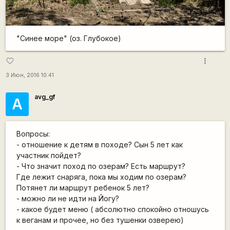
"Синее море" (оз. Глубокое)
more_vert
favorite_border
3 Июн, 2016 10:41
avg_gf
А
Вопросы:
- отношение к детям в походе? Сын 5 лет как
участник пойдет?
- Что значит поход по озерам? Есть маршрут?
Где лежит снаряга, пока мы ходим по озерам?
Потянет ли маршрут ребенок 5 лет?
- можно ли не идти на Йогу?
- какое будет меню ( абсолютно спокойно отношусь
к веганам и прочее, но без тушенки озверею)