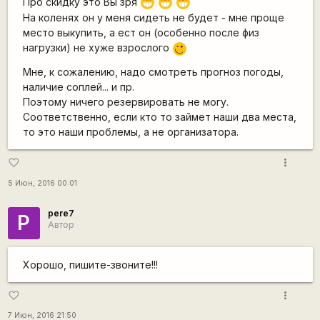
Про скидку это Вы зря
;D
;D
;D
На коленях он у меня сидеть не будет - мне проще
место выкупить, а ест он (особенно после физ
нагрузки) не хуже взрослого
;)
Мне, к сожалению, надо смотреть прогноз погоды,
наличие соплей... и пр.
Поэтому ничего резервировать не могу.
Соответственно, если кто то займет наши два места,
то это наши проблемы, а не организатора.
more_vert
favorite_border
5 Июн, 2016 00:01
pere7
P
Автор
Хорошо, пишите-звоните!!!
more_vert
favorite_border
7 Июн, 2016 21:50