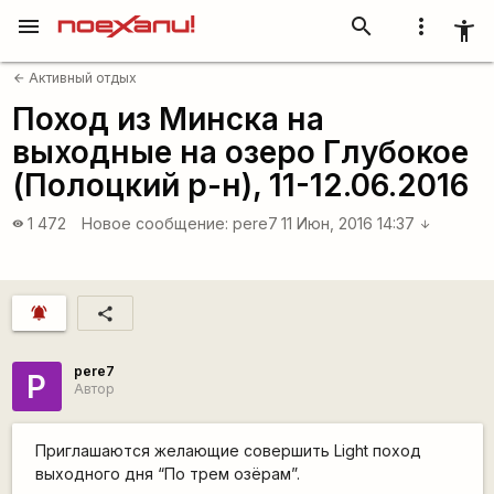
menu
search
more_vert
accessibility_new
Активный отдых
arrow_back
Поход из Минска на
выходные на озеро Глубокое
(Полоцкий р-н), 11-12.06.2016
1 472
Новое сообщение:
pere7
11 Июн, 2016 14:37
visibility
arrow_downward
notifications_active
share
pere7
P
Автор
Приглашаются желающие совершить Light поход
выходного дня “По трем озёрам”.