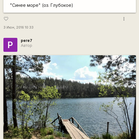
"Синее море" (оз. Глубокое)
more_vert
favorite_border
3 Июн, 2016 10:33
pere7
P
Автор