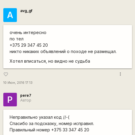
avg_gf
А
очень интересно
по тел
+375 29 347 45 20
никто никаких объявлений о походе не размещал.
Хотел вписаться, но видно не судьба
more_vert
favorite_border
10 Июн, 2016 17:13
pere7
P
Автор
Неправильно указал код //-(
Спасибо за подсказку, номер исправил.
Правильный номер +375 33 347 45 20