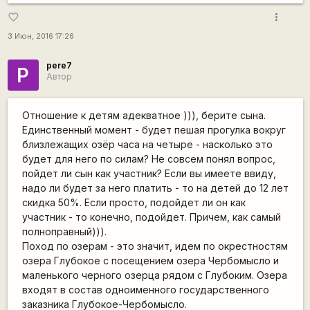
more_vert
favorite_border
3 Июн, 2016 17:26
pere7
P
Автор
Отношение к детям адекватное ))), берите сына.
Единственный момент - будет пешая прогулка вокруг
близлежащих озёр часа на четыре - насколько это
будет для него по силам? Не совсем понял вопрос,
пойдет ли сын как участник? Если вы имеете ввиду,
надо ли будет за него платить - то на детей до 12 лет
скидка 50%. Если просто, подойдет ли он как
участник - то конечно, подойдет. Причем, как самый
полноправный))).
Поход по озерам - это значит, идем по окрестностям
озера Глубокое с посещением озера Чербомысло и
маленького черного озерца рядом с Глубоким. Озера
входят в состав одноименного государственного
заказника Глубокое-Чербомысло.