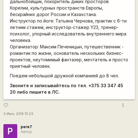
дальнобойщик, покоритель диких просторов
Корелии, культурных пространств Европы,
бескрайних дорог России и Казахстана.
Инструктор по йоге: Татьяна Чернова, практик с 6-ти
летним стажем, инструктор-стажер Y23, тренер-
психолог, упорный исследователь внутреннего мира
человека.
Организатор: Максим Печеницын, путешественник -
романтик по жизни, основатель нескольких бизнес-
проектов, неутомимый фантазер, мечтатель и просто
приятный человек.
Поедем небольшой дружной компанией до 8 чел.
Звоните и записывайтесь по тел. +375 33 347 45
20 либо пишите в ЛС.
more_vert
favorite_border
3 Июн, 2016 10:23
pere7
P
Автор