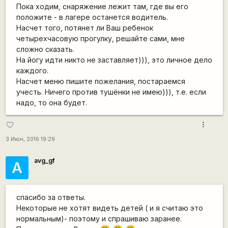
Пока ходим, снаряжение лежит там, где вы его
положите - в лагере останется водитель.
Насчет того, потянет ли Ваш ребенок
четырехчасовую прогулку, решайте сами, мне
сложно сказать.
На йогу идти никто не заставляет))), это личное дело
каждого.
Насчет меню пишите пожелания, постараемся
учесть. Ничего против тушёнки не имею))), т.е. если
надо, то она будет.
more_vert
favorite_border
3 Июн, 2016 19:29
avg_gf
А
спасибо за ответы.
Некоторые не хотят видеть детей ( и я считаю это
нормальным)- поэтому и спрашиваю заранее.