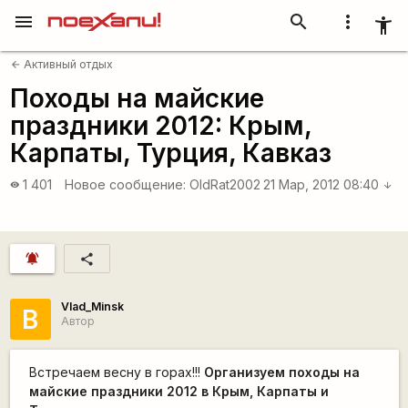
menu
search
more_vert
accessibility_new
Активный отдых
arrow_back
Походы на майские
праздники 2012: Крым,
Карпаты, Турция, Кавказ
1 401
Новое сообщение:
OldRat2002
21 Мар, 2012 08:40
visibility
arrow_downward
notifications_active
share
Vlad_Minsk
В
Автор
Встречаем весну в горах!!!
Организуем походы на
майские праздники 2012 в Крым, Карпаты и