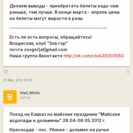
Делаем выводы - приобретать билеты надо чем
раньше, тем лучше. В конце марта - апреле цены
на билеты могут вырасти в разы.
-----------------------------------------------
Есть ли есть вопросы, обращайтесь!
Владислав, клуб "Зов гор"
почта zovgor[at]gmail.com
Наша группа Вконтакте
http://vk.com/club29202582
more_vert
favorite_border
21 Фев, 2012 19:05
Vlad_Minsk
В
Автор
Поход на Кавказ на майские праздники "Майские
водопады и дольмены"
28.04-06.05.2012 г.
Краснодар - пос. Убинка - дольмен на ручье