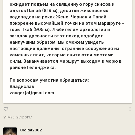
ожидает подъем на священную гору скифов и
адыгов Папай (819 м), десятки живописных
водопадов на реках Жене, Черная и Папай,
покорение высочайшей точки на этом маршруте -
горы Тхаб (905 м). Любителям археологии и
загадок древности этот поход подойдет
наилучшим образом: мы сможем увидеть
настоящие дольмены, странные сооружения из
каменных плит, которые считаются местами
силы. Заканчивается маршрут выходом к морю в
районе Геленджика.
По вопросам участия обращаться:
Владислав
zovgor{at}gmail.com
more_vert
favorite_border
21 Мар, 2012 01:17
OldRat2002