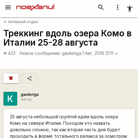
menu
search
more_vert
accessibility_new
Активный отдых
arrow_back
Треккинг вдоль озера Комо в
Италии 25-28 августа
423
Новое сообщение:
gautenga
1 Авг, 2016 21:11
visibility
arrow_downward
notifications_active
share
gautenga
К
Автор
25 августа небольшой группой идём вдоль озера
Комо на севере Италии. Походом это назвать
довольно сложно, так как вторая часть дня будет
проходить в форме тотального релакса за осмотром