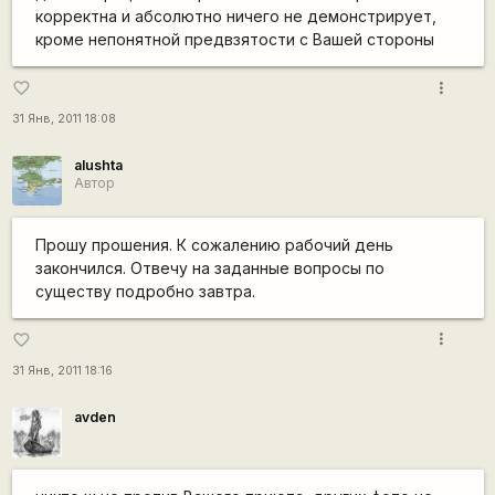
корректна и абсолютно ничего не демонстрирует,
кроме непонятной предвзятости с Вашей стороны
more_vert
favorite_border
31 Янв, 2011 18:08
alushta
Автор
Прошу прошения. К сожалению рабочий день
закончился. Отвечу на заданные вопросы по
существу подробно завтра.
more_vert
favorite_border
31 Янв, 2011 18:16
avden