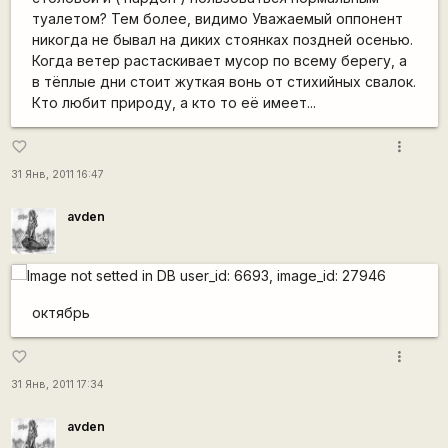
туалетом? Тем более, видимо Уважаемый оппонент
никогда не бывал на диких стоянках поздней осенью.
Когда ветер растаскивает мусор по всему берегу, а
в тёплые дни стоит жуткая вонь от стихийных свалок.
Кто любит природу, а кто то её имеет...
more_vert
favorite_border
31 Янв, 2011 16:47
avden
октябрь
more_vert
favorite_border
31 Янв, 2011 17:34
avden