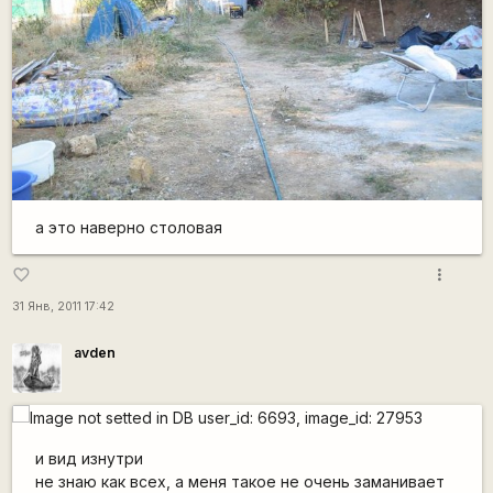
а это наверно столовая
more_vert
favorite_border
31 Янв, 2011 17:42
avden
и вид изнутри
не знаю как всех, а меня такое не очень заманивает