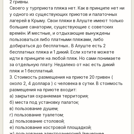
2 гривны.
Своего у турприюта пляжа нет. Как в принципе нет ни
у одного из существующих приютов и палаточных
лагерей в Крыму. Свои пляжи в Алуште имеют только
большие санатории, существующие с советских
времён. И местные, и отдыхающие вынуждены
пользоваться либо платными пляжами, либо
добираться до бесплатных.. В Алуште есть 2
бесплатных пляжа и 1 дикий. Если хотите можете
идти в принципе на любой пляж. Но сами понимаете
за отдельную плату. Недалеко от нас есть дикий
пляж и 1 бесплатный.
3. Стоимость размещения на приюте 20 гривен (
около 2, 4 доллара ) с человека в сутки. В стоимость
размещения на приюте входит:
а) закрытая охраняемая территория;
б) места под установку палаток;
в) пользование душем;
г) пользование туалетом;
д) пользование столовой;
е) пользование костровой площадкой;
ж) пользование электроэнергией (вечернее