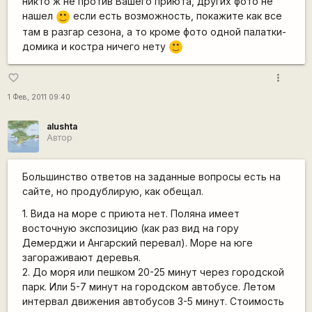
никто ж не против Вашего приюта, других фото не
нашел
если есть возможность, покажите как все
:)
там в разгар сезона, а то кроме фото одной палатки-
домика и костра ничего нету
:)
more_vert
favorite_border
1 Фев, 2011 09:40
alushta
Автор
Большинство ответов на заданные вопросы есть на
сайте, но продублирую, как обещал.
1. Вида на море с приюта нет. Поляна имеет
восточную экспозицию (как раз вид на гору
Демерджи и Ангарский перевал). Море на юге
загораживают деревья.
2. До моря или пешком 20-25 минут через городской
парк. Или 5-7 минут на городском автобусе. Летом
интервал движения автобусов 3-5 минут. Стоимость