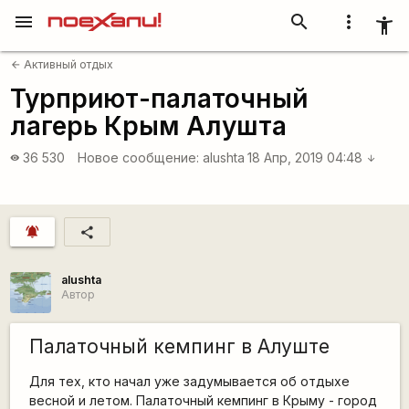
menu
search
more_vert
accessibility_new
Активный отдых
arrow_back
Турприют-палаточный
лагерь Крым Алушта
36 530
Новое сообщение:
alushta
18 Апр, 2019 04:48
visibility
arrow_downward
notifications_active
share
alushta
Автор
Палаточный кемпинг в Алуште
Для тех, кто начал уже задумывается об отдыхе
весной и летом. Палаточный кемпинг в Крыму - город