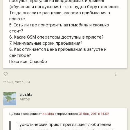
прогулок, прогулок на квадроциклах и дайвинг
(обучение и погружения) - сто пудов берут денешки.
Тогда огласите расценки, касаемо прибывания в
приюте.
5. Есть ли где пристроить автомобиль и сколько
стоит?
6. Какие GSM операторы доступны в приюте?
7. Минимальные сроки пребывания?
8. Как отличается цена прибывания в августе и
сентябре?
Пока все. Спасибо
more_vert
favorite_border
31 Янв, 2011 18:04
alushta
Автор
Цитата сообщения от
alushta
отправленного
31 Янв, 2011 в 14:52
Туристический приют приглашает любителей