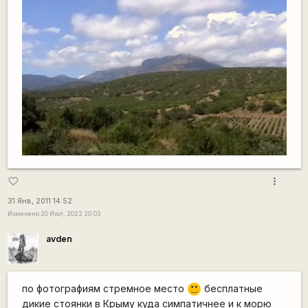
more_vert
favorite_border
31 Янв, 2011 14:52
Изменено 20 Июл, 2022 20:03
avden
по фотографиям стремное место
бесплатные
:)
дикие стоянки в Крыму куда симпатичнее и к морю