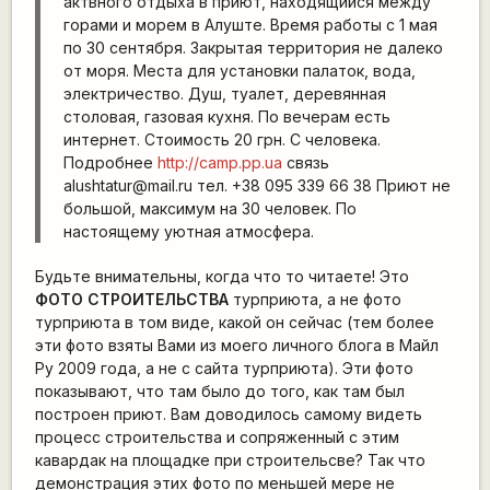
актвного отдыха в приют, находящийся между
горами и морем в Алуште. Время работы с 1 мая
по 30 сентября. Закрытая территория не далеко
от моря. Места для установки палаток, вода,
электричество. Душ, туалет, деревянная
столовая, газовая кухня. По вечерам есть
интернет. Стоимость 20 грн. С человека.
Подробнее
http://camp.pp.ua
связь
alushtatur@mail.ru тел. +38 095 339 66 38 Приют не
большой, максимум на 30 человек. По
настоящему уютная атмосфера.
Будьте внимательны, когда что то читаете! Это
ФОТО СТРОИТЕЛЬСТВА
турприюта, а не фото
турприюта в том виде, какой он сейчас (тем более
эти фото взяты Вами из моего личного блога в Майл
Ру 2009 года, а не с сайта турприюта). Эти фото
показывают, что там было до того, как там был
построен приют. Вам доводилось самому видеть
процесс строительства и сопряженный с этим
кавардак на площадке при строительсве? Так что
демонстрация этих фото по меньшей мере не