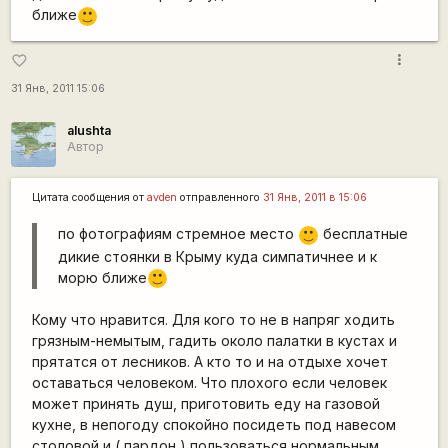
ближе
:)
more_vert
favorite_border
31 Янв, 2011 15:06
alushta
Автор
Цитата сообщения от
avden
отправленного
31 Янв, 2011 в 15:06
по фотографиям стремное место
бесплатные
:)
дикие стоянки в Крыму куда симпатичнее и к
морю ближе
:)
Кому что нравится. Для кого то не в напряг ходить
грязным-немытым, гадить около палатки в кустах и
прятатся от лесников. А кто то и на отдыхе хочет
оставаться человеком. Что плохого если человек
может принять душ, приготовить еду на газовой
кухне, в непогоду спокойно посидеть под навесом
столовой и ( пардон ) пользоваться нормальным