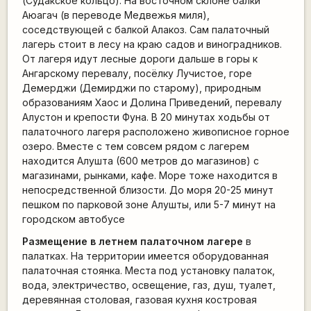
(Судакское кольцо). На восточном склоне балки
Аюагач (в переводе Медвежья миля),
соседствующей с балкой Алакоз. Сам палаточный
лагерь стоит в лесу на краю садов и виноградников.
От лагеря идут лесные дороги дальше в горы к
Ангарскому перевалу, посёлку Лучистое, горе
Демерджи (Демирджи по старому), природным
образованиям Хаос и Долина Приведений, перевалу
Алустон и крепости Фуна. В 20 минутах ходьбы от
палаточного лагеря расположено живописное горное
озеро. Вместе с тем совсем рядом с лагерем
находится Алушта (600 метров до магазинов) с
магазинами, рынками, кафе. Море тоже находится в
непосредственной близости. До моря 20-25 минут
пешком по парковой зоне Алушты, или 5-7 минут на
городском автобусе
Размещение в летнем палаточном лагере
в
палатках. На территории имеется оборудованная
палаточная стоянка. Места под установку палаток,
вода, электричество, освещение, газ, душ, туалет,
деревянная столовая, газовая кухня костровая