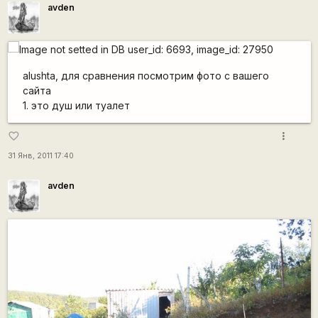
avden
alushta, для сравнения посмотрим фото с вашего
сайта
1. это душ или туалет
more_vert
favorite_border
31 Янв, 2011 17:40
avden