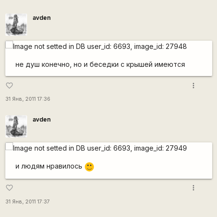
avden
не душ конечно, но и беседки с крышей имеются
more_vert
favorite_border
31 Янв, 2011 17:36
avden
и людям нравилось
:)
more_vert
favorite_border
31 Янв, 2011 17:37