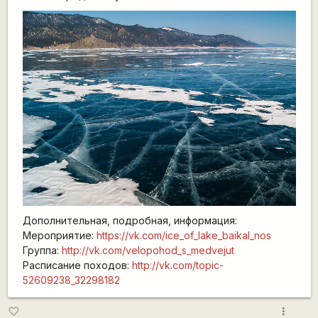
Дополнительная, подробная, информация:
Мероприятие:
https://vk.com/ice_of_lake_baikal_nos
Группа:
http://vk.com/velopohod_s_medvejut
Расписание походов:
http://vk.com/topic-
52609238_32298182
more_vert
favorite_border