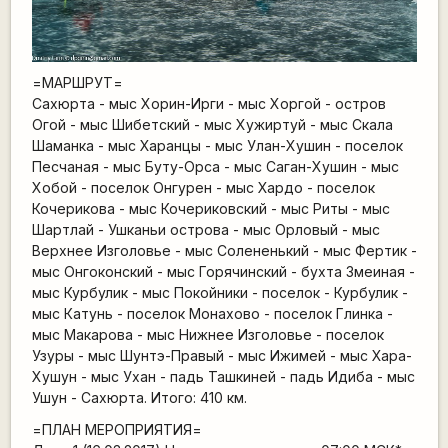
=МАРШРУТ=
Сахюрта - мыс Хорин-Ирги - мыс Хоргой - остров
Огой - мыс Шибетский - мыс Хужиртуй - мыс Скала
Шаманка - мыс Харанцы - мыс Улан-Хушин - поселок
Песчаная - мыс Буту-Орса - мыс Саган-Хушин - мыс
Хобой - поселок Онгурен - мыс Хардо - поселок
Кочерикова - мыс Кочериковский - мыс Риты - мыс
Шартлай - Ушканьи острова - мыс Орловый - мыс
Верхнее Изголовье - мыс Солененький - мыс Фертик -
мыс Онгоконский - мыс Горячинский - бухта Змеиная -
мыс Курбулик - мыс Покойники - поселок - Курбулик -
мыс Катунь - поселок Монахово - поселок Глинка -
мыс Макарова - мыс Нижнее Изголовье - поселок
Узуры - мыс Шунтэ-Правый - мыс Ижимей - мыс Хара-
Хушун - мыс Ухан - падь Ташкиней - падь Идиба - мыс
Ушун - Сахюрта. Итого: 410 км.
=ПЛАН МЕРОПРИЯТИЯ=