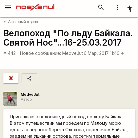
menu
search
more_vert
accessibility_new
Активный отдых
arrow_back
Велопоход "По льду Байкала.
Святой Нос"...16-25.03.2017
442
Новое сообщение:
MedveJut
6 Мар, 2017 11:40
visibility
arrow_downward
notifications_active
share
MedveJut
Автор
Приглашаю в велосипедный поход по льду Байкала!
В этом путешествии мы проедем по Малому морю
вдоль северного берега Ольхона, пересечем Байкал,
заедем на Ушкании острова, посетим термальные