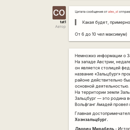
СО
Цитата сообщения от
alex_st
отправ
tat1
Какая будет, примерно
Автор
От 6 до 10 чел максимум)
Немножко информации о З
На западе Австрии, недал
он является столицей фед
название «Зальцбург» прои
районе действительно бы
основной деятельностью. 
На территории земли Заль
Зальцбург — это родина в
Вольфганг Амадей провел 
Главная достопримечатель
Хоэнзальцбург.
Дворец Мирабель
- Истор