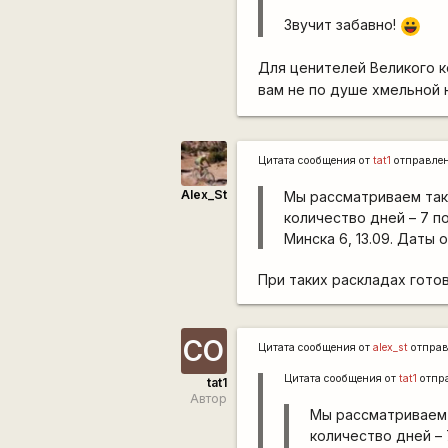
Звучит забавно!
|-))
Для ценителей Великого 
вам не по душе хмельной
Цитата сообщения от
tat1
отправле
Alex_St
Мы рассматриваем так
количество дней – 7 п
Минска 6, 13.09. Даты 
При таких раскладах гото
СО
Цитата сообщения от
alex_st
отправ
Цитата сообщения от
tat1
отпр
tat1
Автор
Мы рассматриваем 
количество дней – 