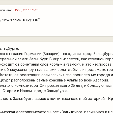
ленного
13 Июн, 2017 в 15:31
, численность группы?
альцбурге.
еко от границ Германии (Баварии), находится город Зальцбур
еральной земли Зальцбург. В мире известен, как «соляной гор
сходит от сочетания слов «соль» и «замок», и это неспроста.
ли обнаружены крупные залежи соли, добыча и продажа котор
Кстати, от реализации соли зависит его процветание города и
цбург расположены самые красивые Альпы во всей Австрии.
еликого композитора. Он прожил всего 35 лет, и большую част
в Старом и Новом городе Зальцбурга.
ность Зальцбурга, замок с почти тысячелетней историей -
Кр
ическая достопримечательность Зальцбурга, раскинулся в це