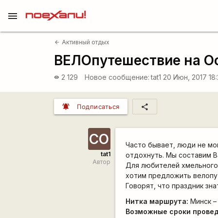
menu
Активный отдых
arrow_back
ВЕЛОпутешествие на Oct
2 129
Новое сообщение:
tat1
20 Июн, 2017 18
visibility
notifications_active
share
Подписаться
СО
Часто бывает, люди не мо
tat1
отдохнуть. Мы составим В
Автор
Для любителей хмельного 
хотим предложить велопут
Говорят, что праздник зна
Нитка маршрута:
Минск –
Возможные сроки провед