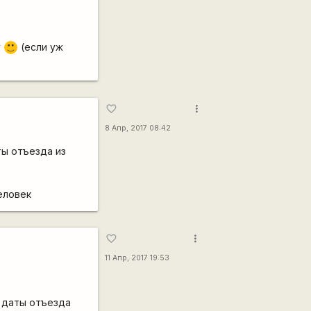
у
(если уж
:)
more_vert
favorite_border
8 Апр, 2017 08:42
ты отъезда из
еловек
more_vert
favorite_border
11 Апр, 2017 19:53
е даты отъезда