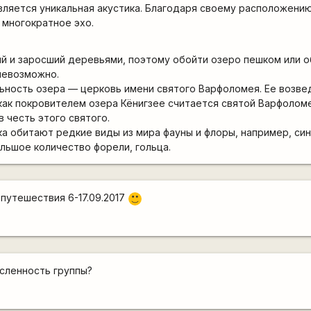
ляется уникальная акустика. Благодаря своему расположени
 многократное эхо.
й и заросший деревьями, поэтому обойти озеро пешком или о
невозможно.
ьность озера — церковь имени святого Варфоломея. Ее возве
к как покровителем озера Кёнигзее считается святой Варфолом
 честь этого святого.
а обитают редкие виды из мира фауны и флоры, например, си
льшое количество форели, гольца.
путешествия 6-17.09.2017
:)
исленность группы?