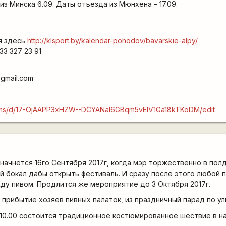
з Минска 6.09. Даты отъезда из Мюнхена – 17.09.
я здесь
http://klsport.by/kalendar-pohodov/bavarskie-alpy/
33 327 23 91
@gmail.com
forms/d/17-OjAAPP3xHZW--DCYANaI6GBqm5vElV1Ga18kTKoDM/edit
ачнется 16го Сентября 2017г, когда мэр торжественно в пол
 бокал дабы открыть фестиваль. И сразу после этого любой 
у пивом. Продлится же мероприятие до 3 Октября 2017г.
.00 прибытие хозяев пивных палаток, из праздничный парад по 
 в 10.00 состоится традиционное костюмированное шествие в 