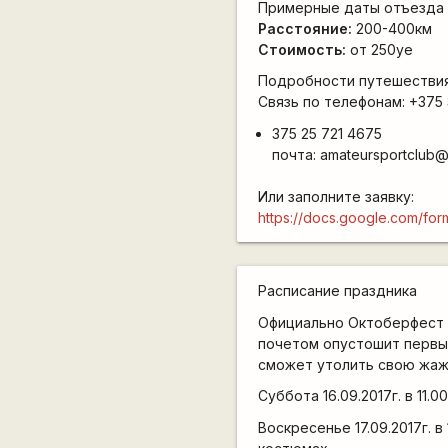
Примерные даты отъезда и
Расстояние:
200-400км
Стоимость:
от 250уе
Подробности путешестви
Связь по телефонам: +375 
375 25 721 4675
почта: amateursportclub
Или заполните заявку:
https://docs.google.com/
Расписание праздника
Официально Октоберфест н
почетом опустошит первый
сможет утолить свою жажд
Суббота 16.09.2017г. в 11
Воскресенье 17.09.2017г.