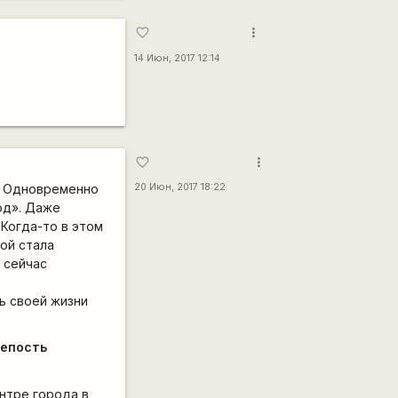
more_vert
favorite_border
14 Июн, 2017 12:14
more_vert
favorite_border
г. Одновременно
20 Июн, 2017 18:22
од». Даже
 Когда-то в этом
ой стала
 сейчас
ь своей жизни
епость
нтре города в