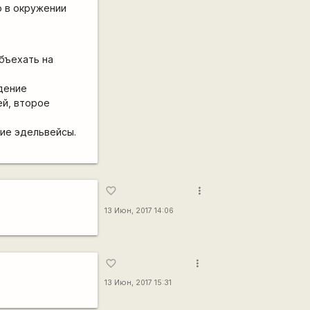
ю в окружении
бъехать на
дение
ей, второе
ние эдельвейсы.
more_vert
favorite_border
13 Июн, 2017 14:06
more_vert
favorite_border
13 Июн, 2017 15:31