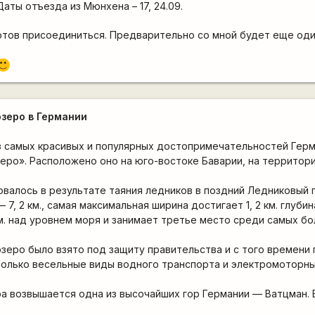
 Даты отъезда из Мюнхена – 17, 24.09.
готов присоединиться. Предварительно со мной будет еще од
:)
озеро в Германии
з самых красивых и популярных достопримечательностей Герм
еро». Расположено оно на юго-востоке Баварии, на территор
валось в результате таяния ледников в поздний Ледниковый 
, 2 км., самая максимальная ширина достигает 1, 2 км. глубина
м. над уровнем моря и занимает третье место среди самых бо
озеро было взято под защиту правительства и с того времени 
только весельные виды водного транспорта и электромоторны
а возвышается одна из высочайших гор Германии — Ватцман. 