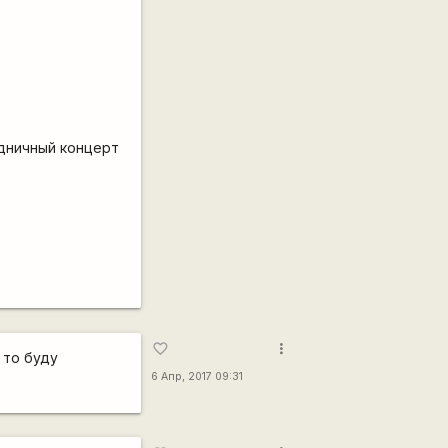
здничный концерт
more_vert
favorite_border
 то буду
6 Апр, 2017 09:31