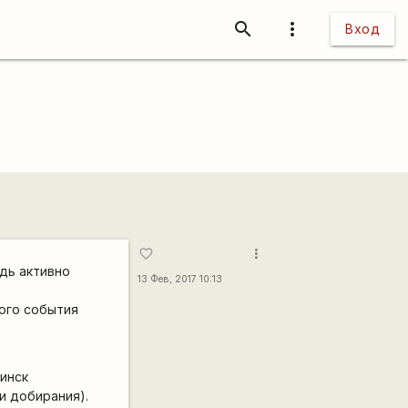
search
more_vert
Вход
more_vert
favorite_border
дь активно
13 Фев, 2017 10:13
ного события
Минск
и добирания).