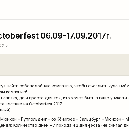
oberfest 06.09-17.09.2017г.
:22
arrow_downward
гут найти себеподобную компанию, чтобы съездить куда-нибу
ам компанию!
напитка, да и просто для тех, кто хочет быть в гуще уникаль
ешествие на Octoberfest 2017
тный)
 Мюнхен – Руппольдинг – оз.Кёнигзее – Зальцбург – Мюнхен – 
ения:
Количество дней – 7 похода и 2 дня фэста (не считая дн