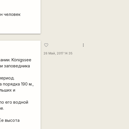
ин человек
more_vert
favorite_border
26 Май, 2017 14:35
ании. Königssee
ии заповедника
период.
 порядка 190 м.,
льших и
по его водной
е.
Ее высота