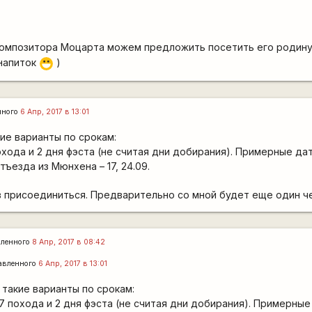
композитора Моцарта можем предложить посетить его родин
 напиток
)
:D
нного
6 Апр, 2017 в 13:01
ие варианты по срокам:
охода и 2 дня фэста (не считая дни добирания). Примерные да
отъезда из Мюнхена – 17, 24.09.
в присоединиться. Предварительно со мной будет еще один ч
ленного
8 Апр, 2017 в 08:42
авленного
6 Апр, 2017 в 13:01
такие варианты по срокам:
7 похода и 2 дня фэста (не считая дни добирания). Примерны