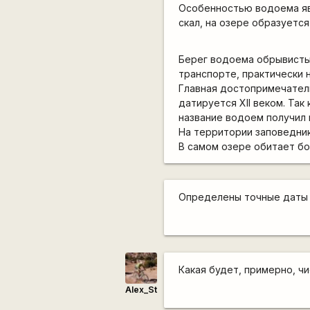
Особенностью водоема яв
скал, на озере образуется
Берег водоема обрывисты
транспорте, практически 
Главная достопримечател
датируется XII веком. Та
название водоем получил в
На территории заповедник
В самом озере обитает бо
Определены точные даты 
Какая будет, примерно, ч
Alex_St