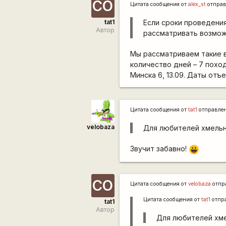
СО
Цитата сообщения от
alex_st
отправ
tat1
Если сроки проведения
Автор
рассматривать возмож
Мы рассматриваем такие в
количество дней – 7 похо
Минска 6, 13.09. Даты отъе
Цитата сообщения от
tat1
отправле
velobaza
Для любителей хмельн
Звучит забавно!
|-))
СО
Цитата сообщения от
velobaza
отпр
Цитата сообщения от
tat1
отпр
tat1
Автор
Для любителей хме