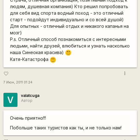
людям, душевная компания) Кто решил попробовать
для себя вид спорта водный поход - это отличный
старт - подойдут индивидуально и со всей душой)
Для опытных - отличный отдых и никакого капанья на
мозг)
P.s. Отличный способ познакомиться с интересными
людьми, найти друзей, влюбиться и узнать насколько
наша Cинеокая красива)
:)
Катя-Катастрофа
:)
more_vert
favorite_border
7 Июн, 2011 01:24
valatcuga
V
Автор
Очень приятно!!!
Побольше таких туристов как ты, и не только нам!