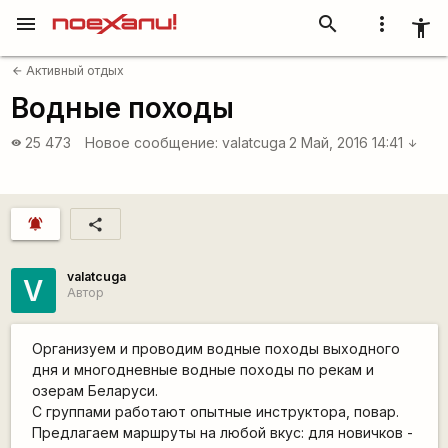
menu
search
more_vert
accessibility_new
Активный отдых
arrow_back
Водные походы
25 473
Новое сообщение:
valatcuga
2 Май, 2016 14:41
visibility
arrow_downward
notifications_active
share
valatcuga
V
Автор
Организуем и проводим водные походы выходного
дня и многодневные водные походы по рекам и
озерам Беларуси.
С группами работают опытные инструктора, повар.
Предлагаем маршруты на любой вкус: для новичков -