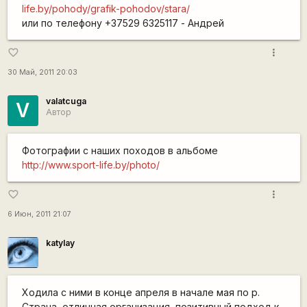
life.by/pohody/grafik-pohodov/stara/
или по телефону +37529 6325117 - Андрей
more_vert
favorite_border
30 Май, 2011 20:03
valatcuga
V
Автор
Фотографии с наших походов в альбоме
http://www.sport-life.by/photo/
more_vert
favorite_border
6 Июн, 2011 21:07
katylay
Ходила с ними в конце апреля в начале мая по р.
Страча, отличная организация, позитивный подход к