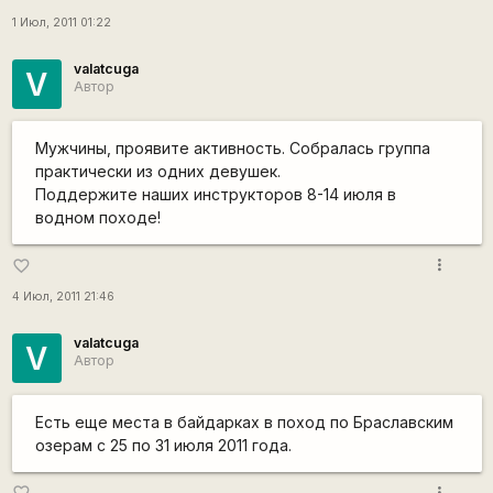
1 Июл, 2011 01:22
valatcuga
V
Автор
Мужчины, проявите активность. Собралась группа
практически из одних девушек.
Поддержите наших инструкторов 8-14 июля в
водном походе!
more_vert
favorite_border
4 Июл, 2011 21:46
valatcuga
V
Автор
Есть еще места в байдарках в поход по Браславским
озерам с 25 по 31 июля 2011 года.
more_vert
favorite_border