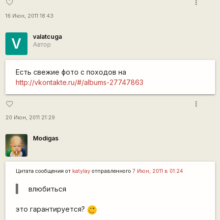
more_vert
favorite_border
16 Июн, 2011 18:43
valatcuga
V
Автор
Есть свежие фото с походов на
http://vkontakte.ru/#/albums-27747863
more_vert
favorite_border
20 Июн, 2011 21:29
Modigas
Цитата сообщения от
katylay
отправленного
7 Июн, 2011 в 01:24
влюбиться
это гарантируется?
,-)