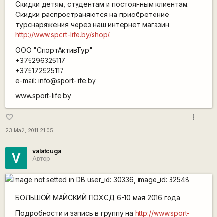
Скидки детям, студентам и постоянным клиентам.
Скидки распространяются на приобретение
турснаряжения через наш интернет магазин
http://www.sport-life.by/shop/.
ООО "СпортАктивТур"
+375296325117
+375172925117
e-mail: info@sport-life.by
www.sport-life.by
more_vert
favorite_border
23 Май, 2011 21:05
valatcuga
V
Автор
БОЛЬШОЙ МАЙСКИЙ ПОХОД 6-10 мая 2016 года
Подробности и запись в группу на
http://www.sport-