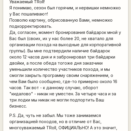
Уважаемый TRoll!
Я понимаю, сезон был горячим, и нервишки немножко
у Вас пошаливают!
Позволю картину, обрисованную Вами, немножко
подкорректировать.
Да, согласен, момент бронирования байдарок мной у
Вас был (своих, их у нас более 20, не хватало для
организации похода на выходные для корпоративной
группы). Вы мне подтвердили наличие байдарок
около 12 часов дня и я забронировал три байдарки
двойки, а после обеда тогоже дня заказчики
уменьшили количество участников похода, и мы
смогли закрыть программу своим снаряжением, о
чем Вам было сообщено, где-то примерно около 16
часов. Так вот - к данному случаю, оборот
"кидалово" - никак не уместен. За четыре часа и за
три лодки мы никак не могли подпортить Ваш
бизнесс.
P.S. Да, чуть не забыл. Мы тоже занимаемся
организацией походов, но в отличие от Вас,
многоуважаемый TRoll, ОФИЦИАЛЬНО! А это значит,