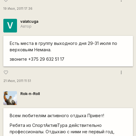
19 Июл, 2011 17:36
valatcuga
V
Автор
Есть места в группу выходного дня 29-31 июля по
верховьям Немана.
звоните +375 29 632 51 17
more_vert
favorite_border
21 Июл, 2011 11:51
Rok-n-Roll
Всем любителям активного отдыха Привет!
Ребята из СпортАктивТура действительно
профессионалы. Отдыхаю с ними не первый год,