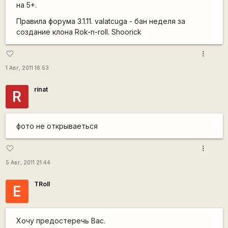
на 5+.
Правила форума 3.1.11. valatcuga - бан неделя за
создание клона Rok-n-roll. Shoorick
more_vert
favorite_border
1 Авг, 2011 16:53
rinat
R
фото не открываеться
more_vert
favorite_border
5 Авг, 2011 21:44
TRoll
Е
Хочу предостеречь Вас.