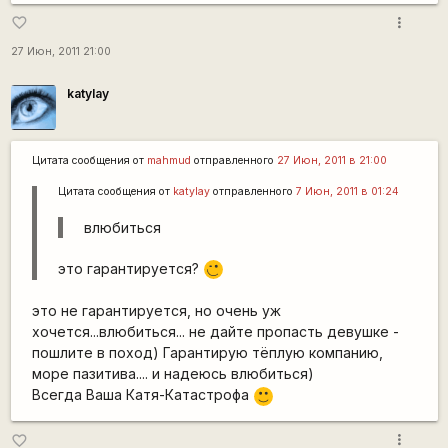
more_vert
favorite_border
27 Июн, 2011 21:00
katylay
Цитата сообщения от
mаhmud
отправленного
27 Июн, 2011 в 21:00
Цитата сообщения от
katylay
отправленного
7 Июн, 2011 в 01:24
влюбиться
это гарантируется?
,-)
это не гарантируется, но очень уж
хочется...влюбиться... не дайте пропасть девушке -
пошлите в поход) Гарантирую тёплую компанию,
море пазитива.... и надеюсь влюбиться)
Всегда Ваша Катя-Катастрофа
:)
more_vert
favorite_border