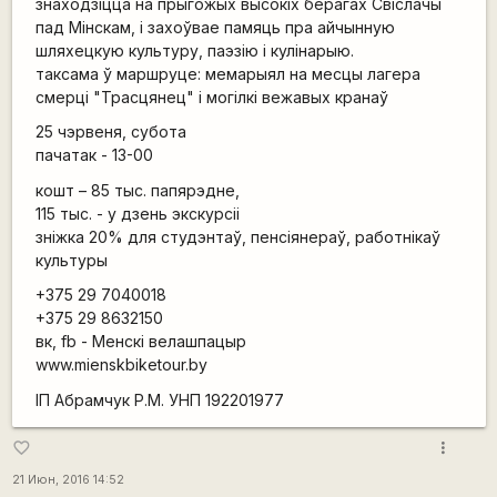
знаходзіцца на прыгожых высокіх берагах Свіслачы
пад Мінскам, і захоўвае памяць пра айчынную
шляхецкую культуру, паэзію і кулінарыю.
таксама ў маршруце: мемарыял на месцы лагера
смерці "Трасцянец" і могілкі вежавых кранаў
25 чэрвеня, субота
пачатак - 13-00
кошт – 85 тыс. папярэдне,
115 тыс. - у дзень экскурсіі
зніжка 20% для студэнтаў, пенсіянераў, работнікаў
культуры
+375 29 7040018
+375 29 8632150
вк, fb - Менскі велашпацыр
www.mienskbiketour.by
ІП Абрамчук Р.М. УНП 192201977
more_vert
favorite_border
21 Июн, 2016 14:52