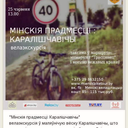
"Мінскія прадмесці: Каралішчавічы"
велаэкскурсія ў маляўнічую вёску Каралішчавічы, што