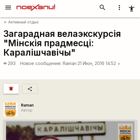
menu
search
more_vert
accessibility_new
Активный отдых
arrow_back
Загарадная велаэкскурсія
"Мінскія прадмесці:
Каралішчавічы"
293
Новое сообщение:
Raman
21 Июн, 2016 14:52
visibility
arrow_downward
notifications_active
share
Raman
Автор