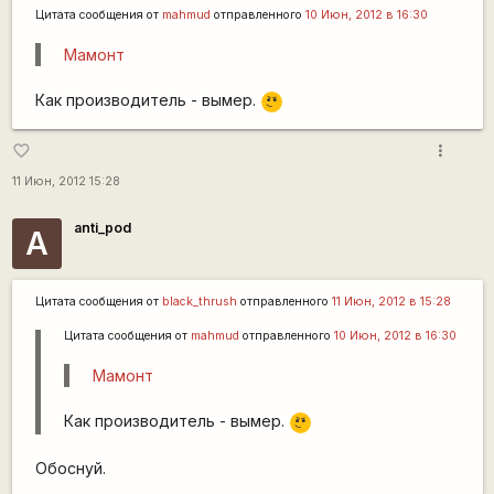
Цитата сообщения от
mаhmud
отправленного
10 Июн, 2012 в 16:30
Мамонт
\m
Как производитель - вымер.
/
more_vert
favorite_border
11 Июн, 2012 15:28
anti_pod
A
Цитата сообщения от
black_thrush
отправленного
11 Июн, 2012 в 15:28
Цитата сообщения от
mаhmud
отправленного
10 Июн, 2012 в 16:30
Мамонт
\m
Как производитель - вымер.
/
Обоснуй.