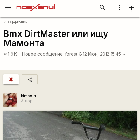
menu
search
more_vert
accessibility_new
Оффтопик
arrow_back
Bmx DirtMaster или ищу
Мамонта
1 919
Новое сообщение:
forest_G
12 Июн, 2012 15:45
visibility
arrow_downward
notifications_active
share
kiman.ru
Автор