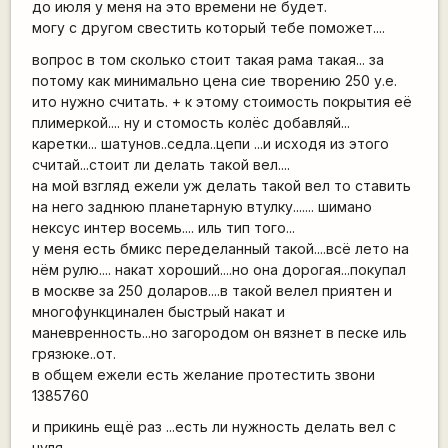
до июля у меня на это времени не будет.
могу с другом свестить который тебе поможет....
вопрос в том сколько стоит такая рама такая... за
потому как минимально цена сие творению 250 у.е.
ито нужно считать. + к этому стоимость покрытия её
плимеркой.... ну и стомость колёс добавляй...
каретки... шатунов..седла..цепи ...и исходя из этого
считай...стоит ли делать такой вел....
на мой взгляд ежели уж делать такой вел то ставить
на него заднюю планетарную втулку....... шимано
нексус интер восемь.... иль тип того...
у меня есть бмикс переделанный такой....всё лето на
нём рулю.... накат хороший....но она дорогая...покупал
в москве за 250 доларов....в такой велел приятен и
многофункцинален быстрый накат и
маневренность...но загородом он вязнет в песке иль
грязюке..от.
в общем ежели есть желание протестить звони
1385760
и прикинь ещё раз ...есть ли нужность делать вел с
нуля..........