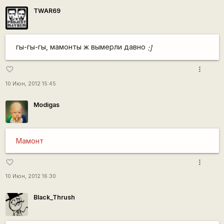
TWAR69
гы-гы-гы, мамонты ж вымерли давно
:]
more_vert
favorite_border
10 Июн, 2012 15:45
Modigas
Мамонт
more_vert
favorite_border
10 Июн, 2012 16:30
Black_Thrush