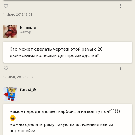
more_vert
favorite_border
11 Июн, 2012 18:01
kiman.ru
Автор
Кто может сделать чертеж этой рамы с 26-
дюймовыми колесами для производства?
more_vert
favorite_border
12 Июн, 2012 12:59
forest_G
мамонт вроде делает карбон... а на кой тут он?)))))
|-))
можно сделать раму такую из аллюминия иль из
нержавейки...