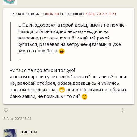
Цитата сообщения от
rrom\-ma
отправленного
6 Апр, 2012 в 14:51
… Один здоровяк, второй дрыщ, имена не помню.
Накидались они видно нехило - ездили на
велосипедах голышом в ближайший ручей
купаться, развевая на ветру
хе..
флагами, а уже
зима на носу была
|-))
…
ну так я те про этих и толкую!
я потом спросил у них: ещё "пакеты" остались? а они:
не, велобай отобрал, обзавидовавшись и умилясь
цветом запавших глаз
они ж с флагами велобая и в
;D
баню зашли, не помнишь что ли?
;)
more_vert
favorite_border
6 Апр, 2012 15:06
rrom-ma