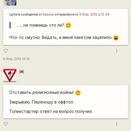
Цитата сообщения от
барсик
отправленного
6 Апр, 2012 в 15:06
......
не помнишь что ли?
;)
Что-то смутно. Видать, и меня пакетом зацепило
|-))
more_vert
favorite_border
6 Апр, 2012 15:16
jaj
Отставить религиозные войны!
:)
Закрываю. Переношу в оффтоп.
Топикстартер ответ на вопрос получил.
more_vert
favorite_border