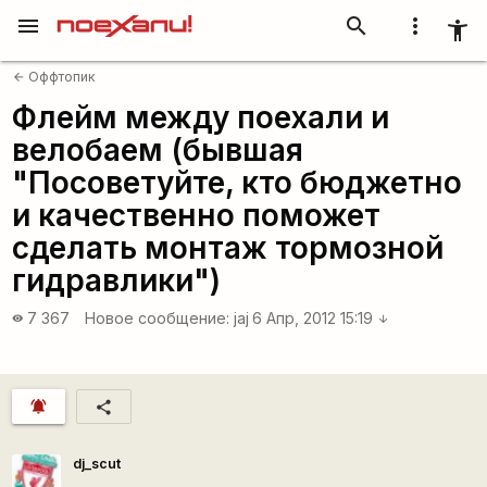
menu
search
more_vert
accessibility_new
Оффтопик
arrow_back
Флейм между поехали и
велобаем (бывшая
"Посоветуйте, кто бюджетно
и качественно поможет
сделать монтаж тормозной
гидравлики")
7 367
Новое сообщение:
jaj
6 Апр, 2012 15:19
visibility
arrow_downward
notifications_active
share
dj_scut