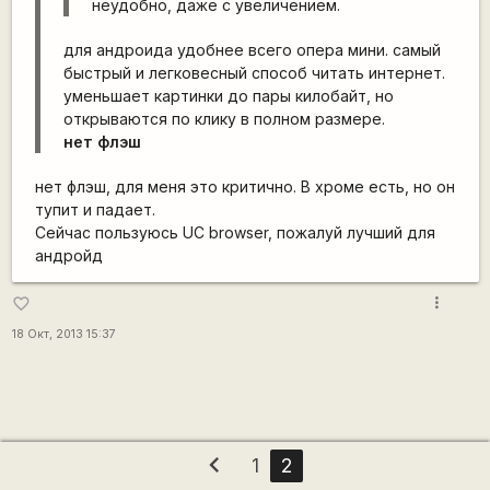
неудобно, даже с увеличением.
для андроида удобнее всего опера мини. самый
быстрый и легковесный способ читать интернет.
уменьшает картинки до пары килобайт, но
открываются по клику в полном размере.
нет флэш
нет флэш, для меня это критично. В хроме есть, но он
тупит и падает.
Сейчас пользуюсь UC browser, пожалуй лучший для
андройд
more_vert
favorite_border
18 Окт, 2013 15:37
chevron_left
1
2