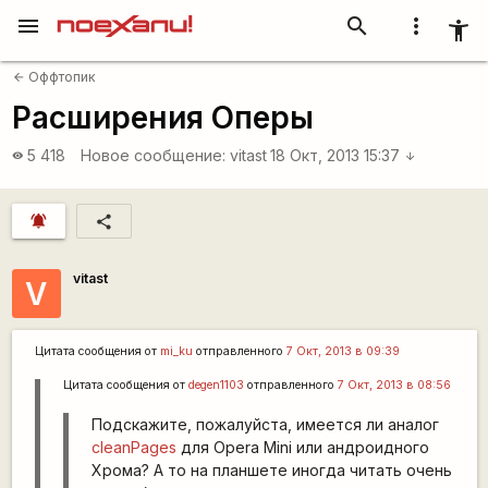
menu
search
more_vert
accessibility_new
Оффтопик
arrow_back
Расширения Оперы
5 418
Новое сообщение:
vitast
18 Окт, 2013 15:37
visibility
arrow_downward
notifications_active
share
vitast
V
Цитата сообщения от
mi_ku
отправленного
7 Окт, 2013 в 09:39
Цитата сообщения от
degen1103
отправленного
7 Окт, 2013 в 08:56
Подскажите, пожалуйста, имеется ли аналог
cleanPages
для Opera Mini или андроидного
Хрома? А то на планшете иногда читать очень