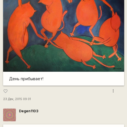
День прибывает!
more_vert
favorite_border
23 Дек, 2015 09:01
Degen1103