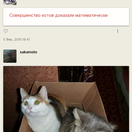
Совершенство котов доказали математически
more_vert
favorite_border
5 Фев, 2016 18:41
sakamoto