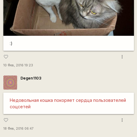
:)
more_vert
favorite_border
10 Фев, 2016 19:23
Degen1103
Недовольная кошка покоряет сердца пользователей
соцсетей
more_vert
favorite_border
18 Фев, 2016 06:47