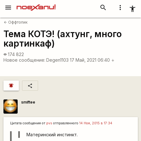
menu
search
more_vert
accessibility_new
Оффтопик
arrow_back
Тема КОТЭ! (ахтунг, много
картинкаф)
174 822
visibility
Новое сообщение:
Degen1103
17 Май, 2021 06:40
arrow_downward
notifications_active
share
smiftee
Цитата сообщения от
pvs
отправленного
14 Ноя, 2015 в 17:34
Материнский инстинкт.