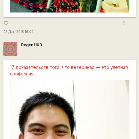
more_vert
favorite_border
27 Дек, 2015 15:04
Degen1103
17 доказательств того, что ветеринар — это улетная
профессия