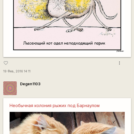
more_vert
favorite_border
19 Фев, 2016 14:11
Degen1103
Необычная колония рыжих под Барнаулом