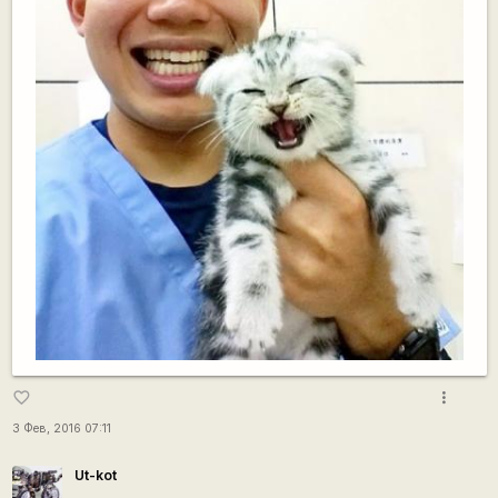
more_vert
favorite_border
3 Фев, 2016 07:11
Ut-kot