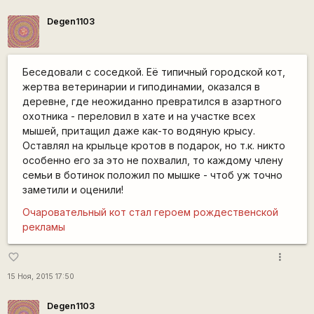
Degen1103
Беседовали с соседкой. Её типичный городской кот,
жертва ветеринарии и гиподинамии, оказался в
деревне, где неожиданно превратился в азартного
охотника - переловил в хате и на участке всех
мышей, притащил даже как-то водяную крысу.
Оставлял на крыльце кротов в подарок, но т.к. никто
особенно его за это не похвалил, то каждому члену
семьи в ботинок положил по мышке - чтоб уж точно
заметили и оценили!
Очаровательный кот стал героем рождественской
рекламы
more_vert
favorite_border
15 Ноя, 2015 17:50
Degen1103