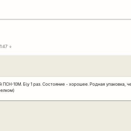
21:47
arrow_downward
ПСН-10М. Б\у 1 раз. Состояние - хорошее. Родная упаковка, че
Велком)