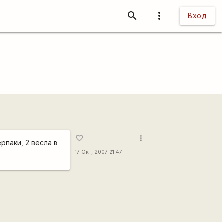
search
more_vert
Вход
more_vert
favorite_border
рпаки, 2 весла в
17 Окт, 2007 21:47