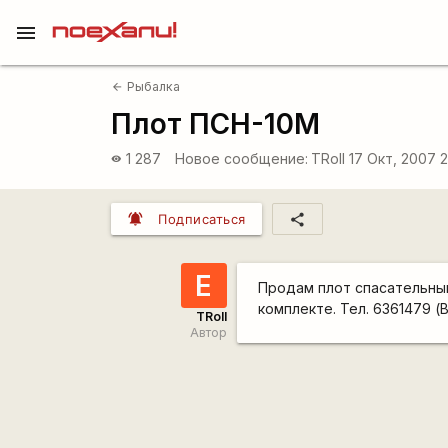
menu
Рыбалка
arrow_back
Плот ПСН-10М
1 287
Новое сообщение:
TRoll
17 Окт, 2007 
visibility
notifications_active
share
Подписаться
Е
Продам плот спасательный 
комплекте. Тел. 6361479 (
TRoll
Автор