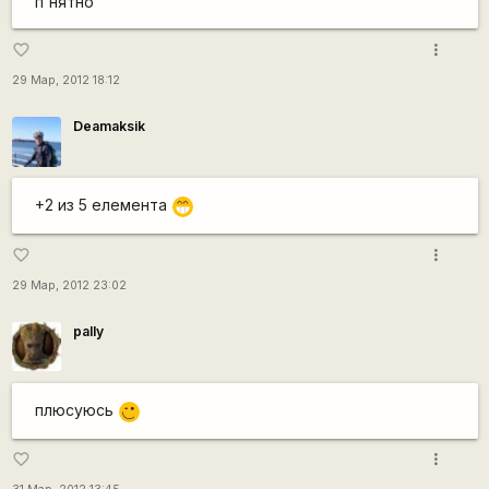
п'нятно
more_vert
favorite_border
29 Мар, 2012 18:12
Deamaksik
+2 из 5 елемента
;D
more_vert
favorite_border
29 Мар, 2012 23:02
pally
плюсуюсь
;)
more_vert
favorite_border