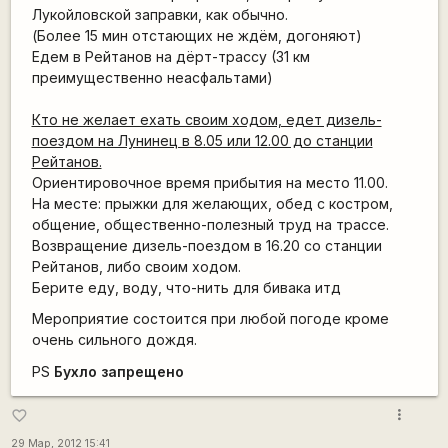
Лукойловской заправки, как обычно.
(Более 15 мин отстающих не ждём, догоняют)
Едем в Рейтанов на дёрт-трассу (31 км
преимущественно неасфальтами)
Кто не желает ехать своим ходом, едет дизель-
поездом на Лунинец в 8.05 или 12.00 до станции
Рейтанов.
Ориентировочное время прибытия на место 11.00.
На месте: прыжки для желающих, обед с костром,
общение, общественно-полезный труд на трассе.
Возвращение дизель-поездом в 16.20 со станции
Рейтанов, либо своим ходом.
Берите еду, воду, что-нить для бивака итд
Мероприятие состоится при любой погоде кроме
очень сильного дождя.
PS
Бухло запрещено
more_vert
favorite_border
29 Мар, 2012 15:41