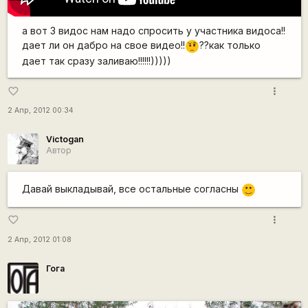
а вот 3 видос нам надо спросить у участника видоса!!
дает ли он дабро на свое видео!!
??как только
???
дает так сразу заливаю!!!!!!)))))
more_vert
favorite_border
2 Апр, 2012 00:34
Victogan
Автор
Давай выкладывай, все остальные согласны
:)
more_vert
favorite_border
2 Апр, 2012 01:08
Гога