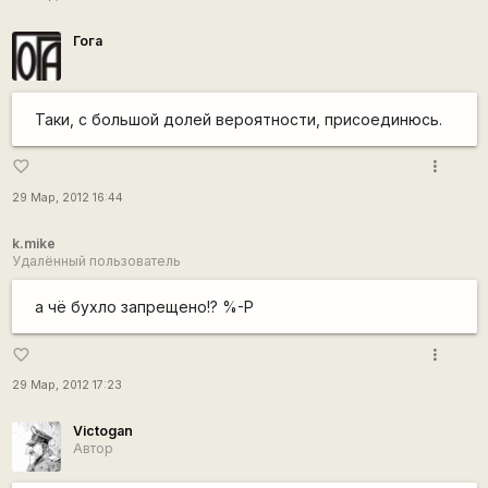
Гога
Таки, с большой долей вероятности, присоединюсь.
more_vert
favorite_border
29 Мар, 2012 16:44
k.mike
Удалённый пользователь
а чё бухло запрещено!? %-P
more_vert
favorite_border
29 Мар, 2012 17:23
Victogan
Автор