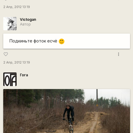
2 Апр, 2012 13:19
Victogan
Автор
Подкиньте фоток есчё
:)
more_vert
favorite_border
2 Апр, 2012 13:19
Гога