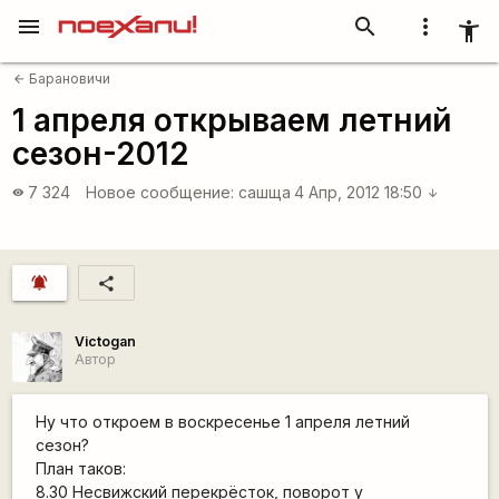
menu
search
more_vert
accessibility_new
Барановичи
arrow_back
1 апреля открываем летний
сезон-2012
7 324
Новое сообщение:
сашща
4 Апр, 2012 18:50
visibility
arrow_downward
notifications_active
share
Victogan
Автор
Ну что откроем в воскресенье 1 апреля летний
сезон?
План таков:
8.30 Несвижский перекрёсток, поворот у