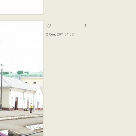
more_vert
favorite_border
2 Сен, 2011 04:53