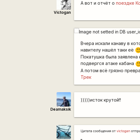
А вот и отчёт о
поездке К
Victogan
Вчера искали канаву в ко
навителу нашёл таки её
:)
Покатушка была заявлена 
подвергся атаке кабана
:
А потом всё грязно превр
Трек
)))))исток крутой!!
Deamaksik
Цитата сообщения от
victogan
отпр