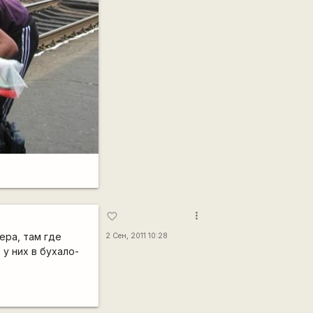
more_vert
favorite_border
ера, там где
2 Сен, 2011 10:28
у них в бухало-