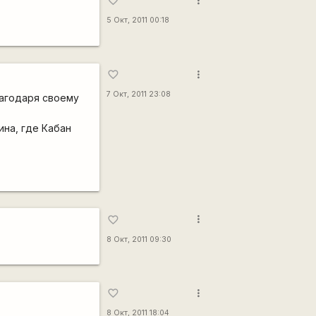
more_vert
favorite_border
5 Окт, 2011 00:18
more_vert
favorite_border
7 Окт, 2011 23:08
лагодаря своему
ина, где Кабан
more_vert
favorite_border
8 Окт, 2011 09:30
more_vert
favorite_border
8 Окт, 2011 18:04