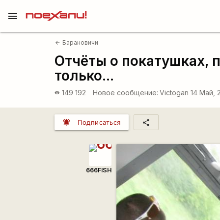
menu
Барановичи
arrow_back
Отчёты о покатушках, 
только...
149 192
Новое сообщение:
Victogan
14 Май, 
visibility
notifications_active
share
Подписаться
666FISH