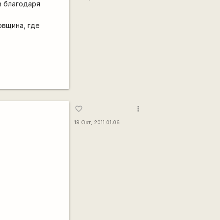
n благодаря
овщина, где
more_vert
favorite_border
19 Окт, 2011 01:06