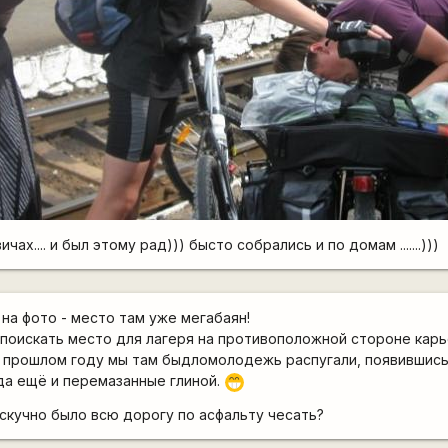
ах.... и был этому рад))) бысто собрались и по домам .......)))
 на фото - место там уже мегабаян!
оискать место для лагеря на противоположной стороне карь
 прошлом году мы там быдломолодежь распугали, появившись 
да ещё и перемазанные глиной.
;D
 скучно было всю дорогу по асфальту чесать?