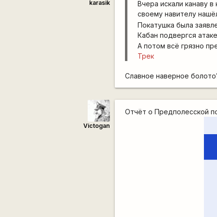
karasik
Вчера искали канаву в
своему навителу нашё
Покатушка была заявле
Кабан подвергся атак
А потом всё грязно пр
Трек
Славное наверное болото
Отчёт о Предполесской п
Victogan