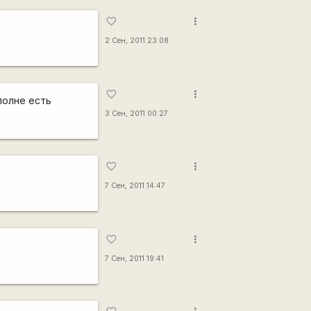
more_vert
favorite_border
2 Сен, 2011 23:08
more_vert
favorite_border
полне есть
3 Сен, 2011 00:27
more_vert
favorite_border
7 Сен, 2011 14:47
more_vert
favorite_border
7 Сен, 2011 19:41