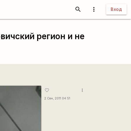
search
more_vert
Вход
вичский регион и не
more_vert
favorite_border
2 Сен, 2011 04:51