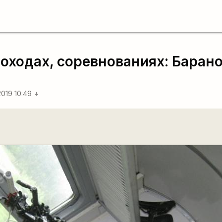
походах, соревнованиях: Барано
2019 10:49
arrow_downward