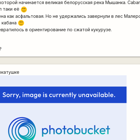
 которой начинается великая белорусская река Мышанка. Caba
л таки её
:)
на как асфальтовая. Но не удержались завернули в лес Малер
е кабана
:)
евратилось в ориентирование по сжатой кукурузе.
?
окатушке