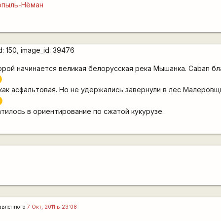
опыль-Нёман
торой начинается великая белорусская река Мышанка. Caban б
как асфальтовая. Но не удержались завернули в лес Малеровщ
)
атилось в ориентирование по сжатой кукурузе.
авленного
7 Окт, 2011 в 23:08