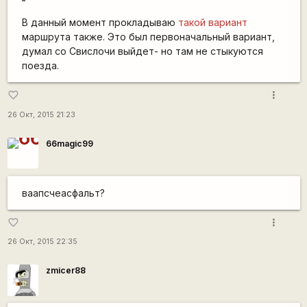
В данный момент прокладываю
такой вариант
маршрута также. Это был первоначальный вариант,
думал со Свислочи выйдет- но там не стыкуются
поезда.
more_vert
favorite_border
26 Окт, 2015 21:23
66magic99
ваапсчеасфальт?
more_vert
favorite_border
26 Окт, 2015 22:35
zmicer88