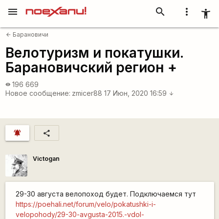
menu
search
more_vert
accessibility_new
Барановичи
arrow_back
Велотуризм и покатушки.
Барановичский регион +
196 669
visibility
Новое сообщение:
zmicer88
17 Июн, 2020 16:59
arrow_downward
notifications_active
share
Victogan
29-30 августа велопоход будет. Подключаемся тут
https://poehali.net/forum/velo/pokatushki-i-
velopohody/29-30-avgusta-2015.-vdol-