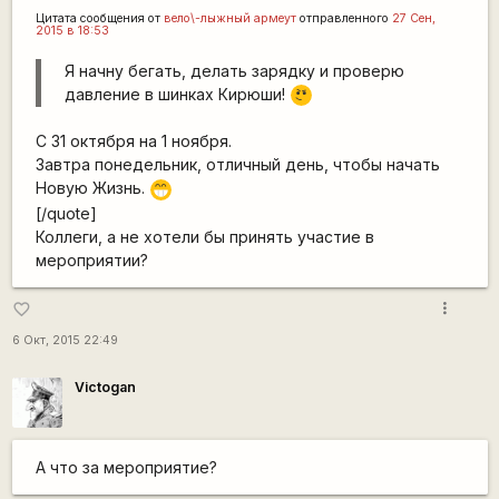
Цитата сообщения от
вело\-лыжный армеут
отправленного
27 Сен,
2015 в 18:53
Я начну бегать, делать зарядку и проверю
\m
давление в шинках Кирюши!
/
С 31 октября на 1 ноября.
Завтра понедельник, отличный день, чтобы начать
Новую Жизнь.
;D
[/quote]
Коллеги, а не хотели бы принять участие в
мероприятии?
more_vert
favorite_border
6 Окт, 2015 22:49
Victogan
А что за мероприятие?