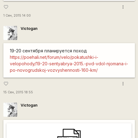
more_vert
favorite_border
1 Сен, 2015 14:00
Victogan
19-20 сентября планируется поход
https://poehali.net/forum/velo/pokatushki-i-
velopohody/19-20-sentyabrya-2015.-pvd-vdol-njomana-i-
po-novogrudskoj-vozvyshennosti-160-km/
more_vert
favorite_border
15 Сен, 2015 18:55
Victogan