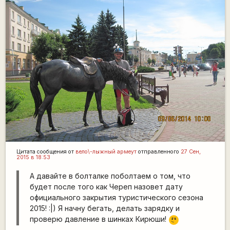
Цитата сообщения от
вело\-лыжный армеут
отправленного
27 Сен,
2015 в 18:53
А давайте в болталке поболтаем о том, что
будет после того как Череп назовет дату
официального закрытия туристического сезона
2015! :|) Я начну бегать, делать зарядку и
\m
проверю давление в шинках Кирюши!
/