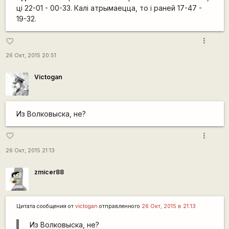
ці 22-01 - 00-33. Калі атрымаецца, то і раней 17-47 -
19-32.
more_vert
favorite_border
26 Окт, 2015 20:51
Victogan
Из Волковыска, не?
more_vert
favorite_border
26 Окт, 2015 21:13
zmicer88
Цитата сообщения от
victogan
отправленного
26 Окт, 2015 в 21:13
Из Волковыска, не?