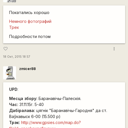
Покатались хорошо
Немного фотографий
Трек
Подробности потом
more_vert
favorite_border
18 Окт, 2015 18:57
zmicer88
UPD
:
Месца збору:
Баранавічы-Палескія.
Час:
31.11.15г. 5-40
Дабіралава:
цягнік "Баранавічы-Гародня" да ст.
Ваўкавыск 6-00 (15.500 р)
Трэк:
http://www.gpsies.com/map.do?