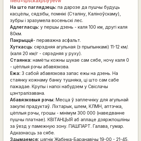
fileId=spsckaxpsfjryevw
На што паглядзець:
па дарозе да пушчы будуць
касцёлы, сядзібы, помнікі (Сталіну, Каліноўскаму),
зубры і зразумела восеньскі лес.
Адлегласць:
у першы дзень - каля 100 км, другі каля
80км.
Пакрыццё
- пераважна асфальт.
Хуткасць
: сярэдняя агульная (з прыпынкамі) 11-12 км/.
(каля 20 км/г - сярэдняя у руху).
Стаянка:
намёты кожны шукае сам сябе, ночу каля 0
- цёплыя рэчы абавязкова.
Ежа:
З сабой абавязкова запас ежы на дзень. На
стаянку кожнаму банку тушняка, ці што сам сабе
пажадае. Крупы і напоі набудзем у Свіслачы
цэнтралізавана.
Абавязковыя рэчы:
Месца ў заплечніку для агульнай
закупкі прадуктаў. Ліхтарык, шлем, КЛМН, аптэчка,
цёплыя рэчы, грошы - мінімум 300 000 (наведванне
пушчы платнае). КВІТАНЦЫЯ аб аплаце дзяржпошліны
за ўезд у памежную зону. ПАШПАРТ. Галава, гумар.
Адказнасць за сябе.
Здымаемся:
цягнік Жабінка-Баранавічы 19-00 - 21-45,