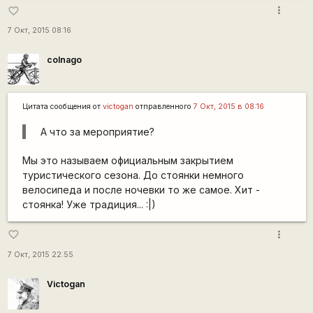
more_vert
favorite_border
7 Окт, 2015 08:16
colnago
Цитата сообщения от
victogan
отправленного
7 Окт, 2015 в 08:16
А что за мероприятие?
Мы это называем официальным закрытием
туристического сезона. До стоянки немного
велосипеда и после ночевки то же самое. Хит -
стоянка! Уже традиция... :|)
more_vert
favorite_border
7 Окт, 2015 22:55
Victogan