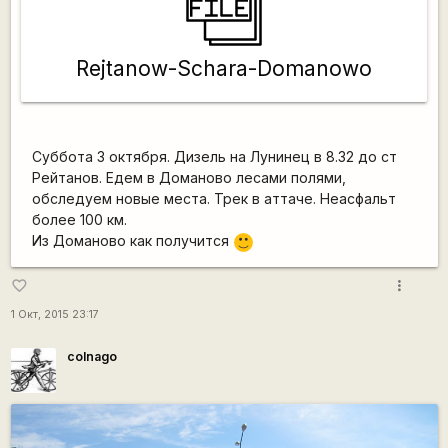
Rejtanow-Schara-Domanowo
Суббота 3 октября. Дизель на Лунинец в 8.32 до ст
Рейтанов. Едем в Доманово лесами полями,
обследуем новые места. Трек в аттаче. Неасфальт
более 100 км.
Из Доманово как получится
:)
more_vert
favorite_border
1 Окт, 2015 23:17
colnago