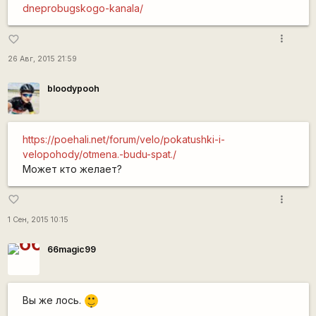
dneprobugskogo-kanala/
more_vert
favorite_border
26 Авг, 2015 21:59
bloodypooh
https://poehali.net/forum/velo/pokatushki-i-
velopohody/otmena.-budu-spat./
Может кто желает?
more_vert
favorite_border
1 Сен, 2015 10:15
66magic99
|-)
Вы же лось.
_)