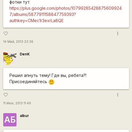
фотки тут
https://plus.google.com/photos/10799285428875609924
7/albums/5877911158847759393?
authkey=CMec1r3exrLa8QE
more_vert
favorite_border
14 Май, 2013 23:36
DenK
Решил апнуть тему! Где вы, ребята?!
Присоединяйтесь
:)
more_vert
favorite_border
11 Июл, 2013 11:49
albur
АБ