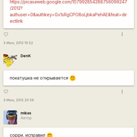
https://picasaweb.google.com/107992854288756099247
/2012?
authuser=0&authkey=Gv1sRgCPO8oLjbkaPehAE&feat=dir
ectlink
more_vert
favorite_border
3 Июн, 2012 19:52
DenK
покатушка не открывается
:(
more_vert
favorite_border
3 Июн, 2012 20:56
mikas
Автор
сорри, исправил
:)