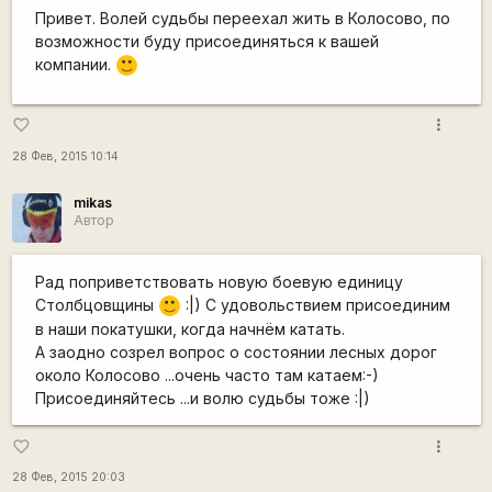
Привет. Волей судьбы переехал жить в Колосово, по
возможности буду присоединяться к вашей
компании.
:)
more_vert
favorite_border
28 Фев, 2015 10:14
mikas
Автор
Рад поприветствовать новую боевую единицу
Столбцовщины
:|) С удовольствием присоединим
:)
в наши покатушки, когда начнём катать.
А заодно созрел вопрос о состоянии лесных дорог
около Колосово ...очень часто там катаем:-)
Присоединяйтесь ...и волю судьбы тоже :|)
more_vert
favorite_border
28 Фев, 2015 20:03