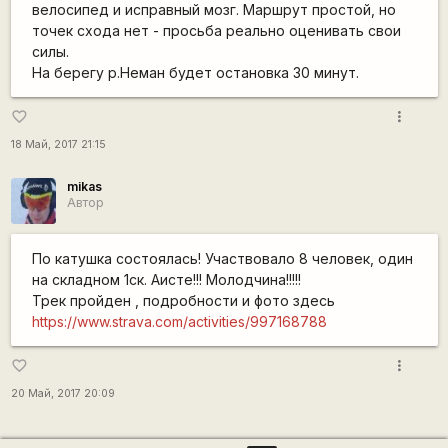
велосипед и исправный мозг. Маршрут простой, но
точек схода нет - просьба реально оценивать свои
силы.
На берегу р.Неман будет остановка 30 минут.
more_vert
favorite_border
18 Май, 2017 21:15
mikas
Автор
По катушка состоялась! Участвовало 8 человек, один
на складном 1ск. Аисте!!! Молодчина!!!!!
Трек пройден , подробности и фото здесь
https://www.strava.com/activities/997168788
more_vert
favorite_border
20 Май, 2017 20:09