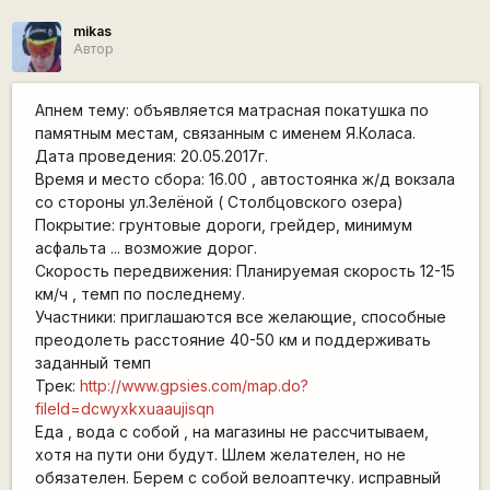
mikas
Автор
Апнем тему: объявляется матрасная покатушка по
памятным местам, связанным с именем Я.Коласа.
Дата проведения: 20.05.2017г.
Время и место сбора: 16.00 , автостоянка ж/д вокзала
со стороны ул.Зелёной ( Столбцовского озера)
Покрытие: грунтовые дороги, грейдер, минимум
асфальта ... возможие дорог.
Скорость передвижения: Планируемая скорость 12-15
км/ч , темп по последнему.
Участники: приглашаются все желающие, способные
преодолеть расстояние 40-50 км и поддерживать
заданный темп
Трек:
http://www.gpsies.com/map.do?
fileId=dcwyxkxuaaujisqn
Еда , вода с собой , на магазины не рассчитываем,
хотя на пути они будут. Шлем желателен, но не
обязателен. Берем с собой велоаптечку. исправный