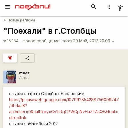
menu
search
more_vert
accessibility_new
Новые регионы
arrow_back
"Поехали" в г.Столбцы
15 184
Новое сообщение:
mikas
20 Май, 2017 20:09
visibility
arrow_downward
notifications_active
share
mikas
Автор
ссылка на фото Столбцы-Барановичи
https://picasaweb.google.com/107992854288756099247
/dhdaJB?
authuser=0&authkey=Gv1sRgCPWGpNvHuZTAsQE&feat=
directlink
ссылка наНалибоки 2012