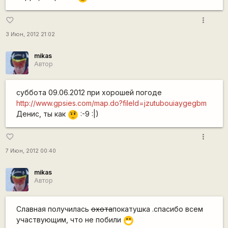
more_vert
favorite_border
3 Июн, 2012 21:02
mikas
Автор
суббота 09.06.2012 при хорошей погоде
http://www.gpsies.com/map.do?fileId=jzutubouiaygegbm
Денис, ты как
:-9 :|)
???
more_vert
favorite_border
7 Июн, 2012 00:40
mikas
Автор
Славная получилась
охота
покатушка .спасибо всем
участвующим, что не побили
:D