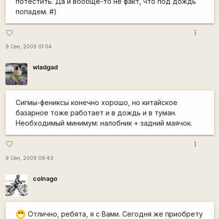
потестить. Да и вообще-то не факт, что под дождь
попадем. #)
more_vert
favorite_border
9 Сен, 2009 01:04
wladgad
Сигмы-фениксы конечно хорошо, но китайское
базарное тоже работает и в дождь и в туман.
Необходимый минимум: налобник + задний маячок.
more_vert
favorite_border
9 Сен, 2009 09:43
colnago
Отлично, ребята, я с Вами. Сегодня же приобрету
:D