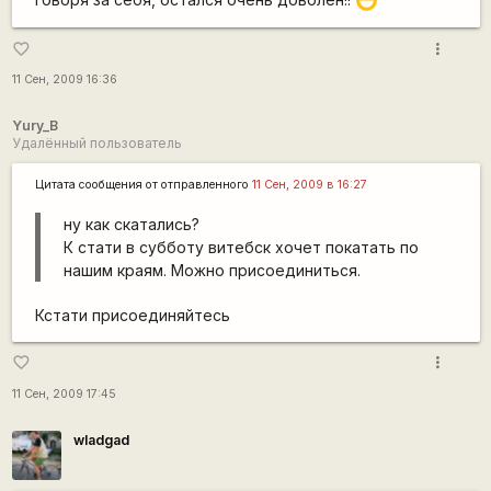
:D
more_vert
favorite_border
11 Сен, 2009 16:36
Yury_B
Удалённый пользователь
Цитата сообщения от
отправленного
11 Сен, 2009 в 16:27
ну как скатались?
К стати в субботу витебск хочет покатать по
нашим краям. Можно присоединиться.
Кстати присоединяйтесь
more_vert
favorite_border
11 Сен, 2009 17:45
wladgad