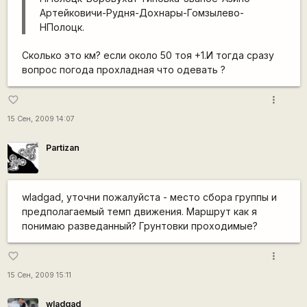
Артейковичи-Рудня-Дохнары-Гомзылево-
НПолоцк.
Сколько это км? если около 50 тоя +1.И тогда сразу
вопрос погода прохладная что одевать ?
more_vert
favorite_border
15 Сен, 2009 14:07
Partizan
wladgad, уточни пожалуйста - место сбора группы и
предполагаемый темп движения. Маршрут как я
понимаю разведанный? Грунтовки проходимые?
more_vert
favorite_border
15 Сен, 2009 15:11
wladgad