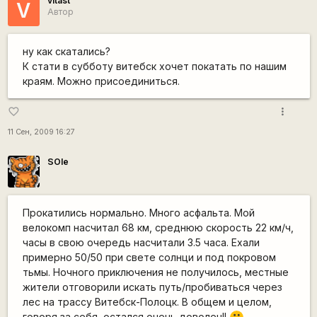
vitast
V
Автор
ну как скатались?
К стати в субботу витебск хочет покатать по нашим
краям. Можно присоединиться.
more_vert
favorite_border
11 Сен, 2009 16:27
SOle
Прокатились нормально. Много асфальта. Мой
велокомп насчитал 68 км, среднюю скорость 22 км/ч,
часы в свою очередь насчитали 3.5 часа. Ехали
примерно 50/50 при свете солнци и под покровом
тьмы. Ночного приключения не получилось, местные
жители отговорили искать путь/пробиваться через
лес на трассу Витебск-Полоцк. В общем и целом,
говоря за себя, остался очень доволен!!