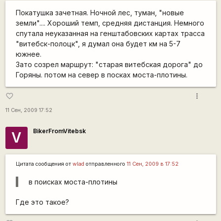
Покатушка зачетная. Ночной лес, туман, "новые
земли".... Хороший темп, средняя дистанция. Немного
спутала неуказанная на генштабовских картах трасса
"витебск-полоцк", я думал она будет км на 5-7
южнее.
Зато созрел маршрут: "старая витебская дорога" до
Горяны. потом на север в посках моста-плотины.
more_vert
favorite_border
11 Сен, 2009 17:52
BikerFromVitebsk
V
Цитата сообщения от
wlad
отправленного
11 Сен, 2009 в 17:52
в поисках моста-плотины
Где это такое?