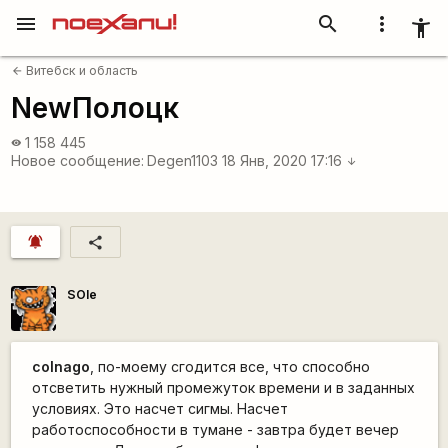
menu
search
more_vert
accessibility_new
Витебск и область
arrow_back
NewПолоцк
1 158 445
visibility
Новое сообщение:
Degen1103
18 Янв, 2020 17:16
arrow_downward
notifications_active
share
SOle
colnago
, по-моему сгодится все, что способно
отсветить нужный промежуток времени и в заданных
условиях. Это насчет сигмы. Насчет
работоспособности в тумане - завтра будет вечер