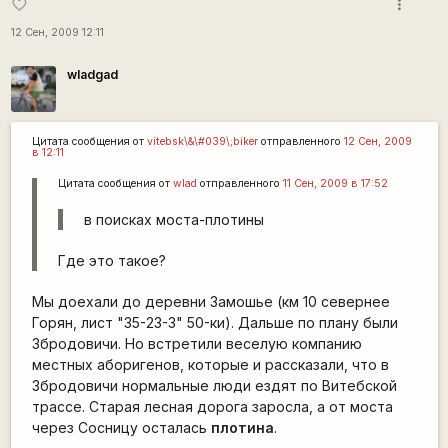
more_vert
favorite_border
12 Сен, 2009 12:11
wladgad
Цитата сообщения от
vitebsk\&\#039\;biker
отправленного
12 Сен, 2009
в 12:11
Цитата сообщения от
wlad
отправленного
11 Сен, 2009 в 17:52
в поисках моста-плотины
Где это такое?
Мы доехали до деревни Замошье (км 10 севернее
Горян, лист "35-23-3" 50-ки). Дальше по плану были
Збродовичи. Но встретили веселую компанию
местных аборигенов, которые и рассказали, что в
Збродовичи нормальные люди ездят по Витебской
трассе. Старая лесная дорога заросла, а от моста
через Сосницу осталась
плотина
.