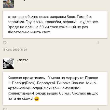
старт как обычно возле заправки Блок. Темп без
героизма. Грунтовки, гравейки, асфальт - будет все.
Вроде не больше 50 км трек езжанный не раз.
Желательно иметь свет.
more_vert
favorite_border
15 Сен, 2009 15:20
Partizan
Классно прокатились... У меня на маршруте: Полоцк-
Н. Полоцк(Блок)-Боровуха1-Тиновка-Званое-Азино-
Артейковичи-Рудня-Дохнары-Гомзелево-
Коллективная-Полоцк вышло 60 км... Сколько вышло
пота не скажу!
|-))
more_vert
favorite_border