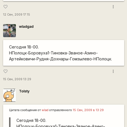
more_vert
favorite_border
12 Сен, 2009 17:15
wladgad
Сегодня 18-00.
НПолоцк-Боровуха1-Тиновка-Званое-Азино-
Артейковичи-Рудня-Дохнары-Гомзылево-НПолоцк.
more_vert
favorite_border
15 Сен, 2009 13:29
Tolsty
Цитата сообщения от
wlad
отправленного
15 Сен, 2009 в 13:29
Сегодня 18-00.
НПолоцк-Боровуха1-Тиновка-Званое-Азино-