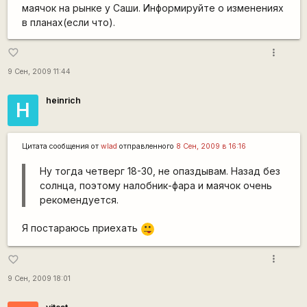
маячок на рынке у Саши. Информируйте о изменениях
в планах(если что).
more_vert
favorite_border
9 Сен, 2009 11:44
heinrich
H
Цитата сообщения от
wlad
отправленного
8 Сен, 2009 в 16:16
Ну тогда четверг 18-30, не опаздывам. Назад без
солнца, поэтому налобник-фара и маячок очень
рекомендуется.
Я постараюсь приехать
:P
more_vert
favorite_border
9 Сен, 2009 18:01