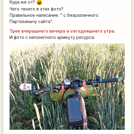
Куда же от?
|-))
Чего твоего в этих фото?
Правильное написание: " с безразличного
Партизанычу сайта".
Трек вчерашнего вечера и сегодняшнего утра.
И фото с непонятного армеуту ресурса: