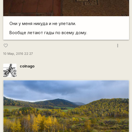
Они у меня никуда и не улетали.
Вообще летают гады по всему дому.
more_vert
favorite_border
10 Мар, 2016 22:27
colnago