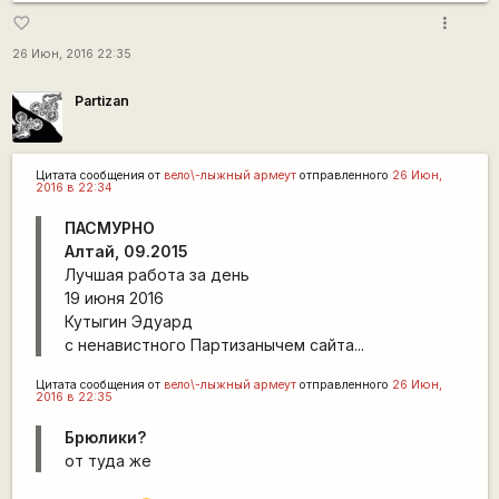
more_vert
favorite_border
26 Июн, 2016 22:35
Partizan
Цитата сообщения от
вело\-лыжный армеут
отправленного
26 Июн,
2016 в 22:34
ПАСМУРНО
Алтай, 09.2015
Лучшая работа за день
19 июня 2016
Кутыгин Эдуард
с ненавистного Партизанычем сайта...
Цитата сообщения от
вело\-лыжный армеут
отправленного
26 Июн,
2016 в 22:35
Брюлики?
от туда же