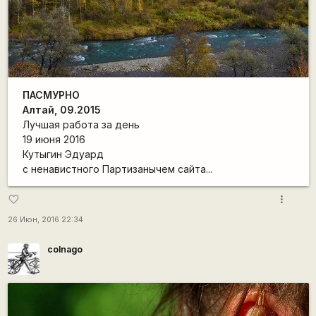
ПАСМУРНО
Алтай, 09.2015
Лучшая работа за день
19 июня 2016
Кутыгин Эдуард
с ненавистного Партизанычем сайта...
more_vert
favorite_border
26 Июн, 2016 22:34
colnago