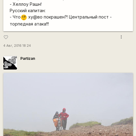
- Хеллоу Рашн!
Русский капитан:
- Что
ху@во покрашен?! Центральный пост -
???
торпедная атака!!!
more_vert
favorite_border
4 Авг, 2016 18:24
Partizan