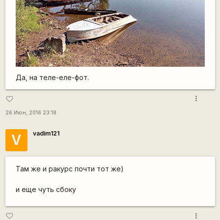
Да, на теле-еле-фот.
more_vert
favorite_border
26 Июн, 2016 23:18
vadim121
V
Там же и ракурс почти тот же)
и еще чуть сбоку
more_vert
favorite_border