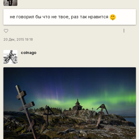
|-)
не говорил бы что не твое, раз так нравится
_)
more_vert
favorite_border
20 Дек, 2015 19:18
colnago