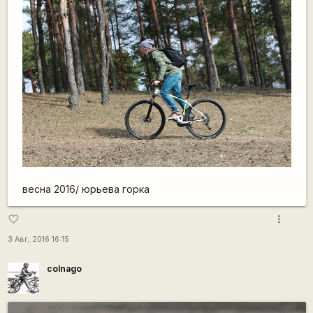
весна 2016/ юрьева горка
more_vert
favorite_border
3 Авг, 2016 16:15
colnago