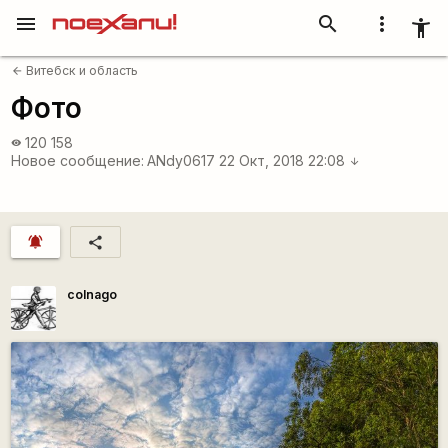
menu
search
more_vert
accessibility_new
Витебск и область
arrow_back
Фото
120 158
visibility
Новое сообщение:
ANdy0617
22 Окт, 2018 22:08
arrow_downward
notifications_active
share
colnago