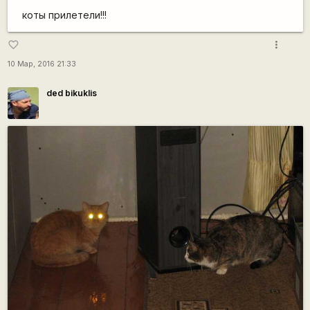
коты прилетели!!!
more_vert
favorite_border
10 Мар, 2016 21:33
ded bikuklis