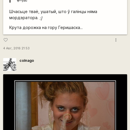
Шчасьце тваё, ушатый, што ў галінцы няма
мордэратора.
:]
Крута дорожка на гору Геришаска...
more_vert
favorite_border
4 Авг, 2016 21:53
colnago