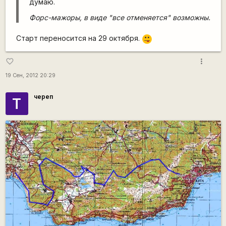
думаю.
Форс-мажоры, в виде "все отменяется" возможны.
Старт переносится на 29 октября.
:P
more_vert
favorite_border
19 Сен, 2012 20:29
череп
Т