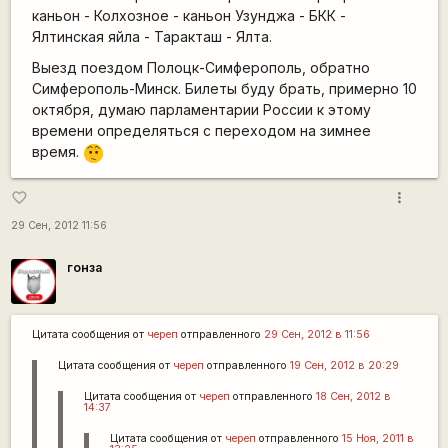
каньон - Колхозное - каньон Узунджа - БКК -
Ялтинская яйла - Таракташ - Ялта.
Выезд поездом Полоцк-Симферополь, обратно
Симферополь-Минск. Билеты буду брать, примерно 10
октября, думаю парламентарии России к этому
времени определяться с переходом на зимнее
время.
:-/
more_vert
favorite_border
29 Сен, 2012 11:56
гонза
Цитата сообщения от
череп
отправленного
29 Сен, 2012 в 11:56
Цитата сообщения от
череп
отправленного
19 Сен, 2012 в 20:29
Цитата сообщения от
череп
отправленного
18 Сен, 2012 в
14:37
Цитата сообщения от
череп
отправленного
15 Ноя, 2011 в