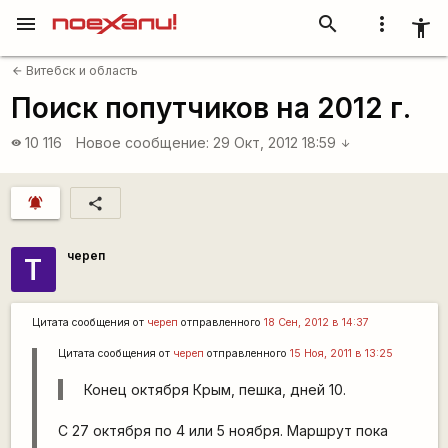
menu
search
more_vert
accessibility_new
Витебск и область
arrow_back
Поиск попутчиков на 2012 г.
10 116
Новое сообщение:
29 Окт, 2012 18:59
visibility
arrow_downward
notifications_active
share
череп
Т
Цитата сообщения от
череп
отправленного
18 Сен, 2012 в 14:37
Цитата сообщения от
череп
отправленного
15 Ноя, 2011 в 13:25
Конец октября Крым, пешка, дней 10.
С 27 октября по 4 или 5 ноября. Маршрут пока