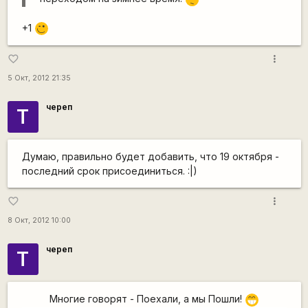
+1
,-)
more_vert
favorite_border
5 Окт, 2012 21:35
череп
Т
Думаю, правильно будет добавить, что 19 октября -
последний срок присоединиться. :|)
more_vert
favorite_border
8 Окт, 2012 10:00
череп
Т
Многие говорят - Поехали, а мы Пошли!
;D