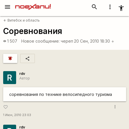
menu
search
more_vert
accessibility_new
Витебск и область
arrow_back
Соревнования
1 507
Новое сообщение:
череп
20 Сен, 2010 18:30
visibility
arrow_downward
notifications_active
share
rdv
R
Автор
соревнования по технике велосипедного туризма
more_vert
favorite_border
1 Июн, 2010 23:03
rdv