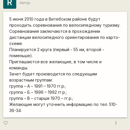
R
Автор
5 июня 2010 года в Витебском районе будут
проходить соревнования по велосипедному туризму.
Соревнования заключаются в прохождении
дистанции велосипедного ориентирования по карто-
схеме.
Планируется 2 круга (первый - 55 км, второй -
поменьше).
Приглашаются все желающие, в том числе и
команды.
Зачет будет производится по следующим
возрастным группам:
группа – А – 1991 – 1970 гг.р.;
группа – Б – 1996 – 1992 гг.р.;
группа – В – старше 1970 – гг.р.;
Желающие могут уточнить информацию по тел. 510-
36-34.
more_vert
favorite_border