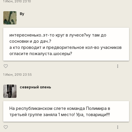
1 Июн, 2010 23:10
By
интересненько..эт-то круг в лучесе?ну там до
сосновки и до дач..?
а кто проводит и предворительное кол-во учасников
огласите пожалуста..шосеры?
more_vert
favorite_border
1 Июн, 2010 23:55
северный олень
На республиканском слете команда Полимира в
третьей группе заняла 1 место! Ура, товарищи!!!!
more_vert
favorite_border