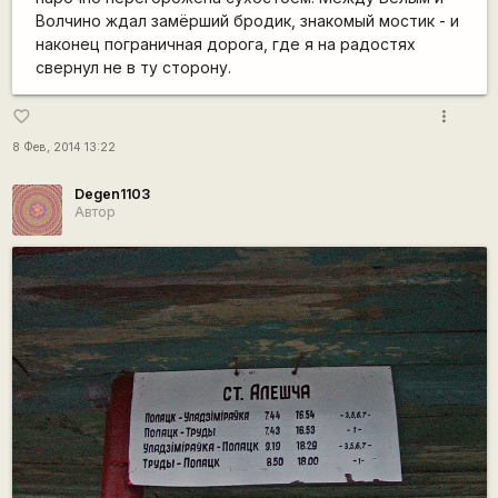
Волчино ждал замёрший бродик, знакомый мостик - и
наконец пограничная дорога, где я на радостях
свернул не в ту сторону.
more_vert
favorite_border
8 Фев, 2014 13:22
Degen1103
Автор