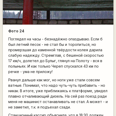
Фото 24
Поглядел на часы - безнадёжно опаздываю. Если б
был летний песок - не стал бы и торопиться, но
промерзшая до каменной твёрдости колея дарила
слабую надежду. Стремглав, с бешеной скоростью
17 км/ч, долетел до Булыг, глянул на Полоту - вся в
полыньях. И как только Череп спускался 43 км по
речке - ума не приложу!
Рванул дальше как мог, но ноги уже стали совсем
ватные. Понимал, что надо чуть-чуть прибавить - но
никак. В итоге, уже приближаясь к платформе, увидел
плавно отчаливающий дизель. На сей раз поезд ради
меня не машинист останавливать не стал. А может - и
не заметил, т.к. я подъехал сзади.
Станционный кассир объяснила, что в 18:30 должен