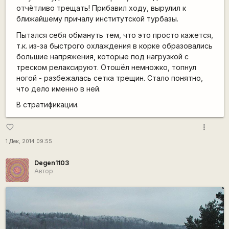
отчётливо трещать! Прибавил ходу, вырулил к
ближайшему причалу институтской турбазы.
Пытался себя обмануть тем, что это просто кажется,
т.к. из-за быстрого охлаждения в корке образовались
большие напряжения, которые под нагрузкой с
треском релаксируют. Отошёл немножко, топнул
ногой - разбежалась сетка трещин. Стало понятно,
что дело именно в ней.
В стратификации.
more_vert
favorite_border
1 Дек, 2014 09:55
Degen1103
Автор