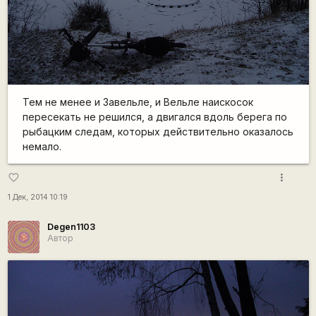
Тем не менее и Завельле, и Вельле наискосок
пересекать не решился, а двигался вдоль берега по
рыбацким следам, которых действительно оказалось
немало.
more_vert
favorite_border
1 Дек, 2014 10:19
Degen1103
Автор