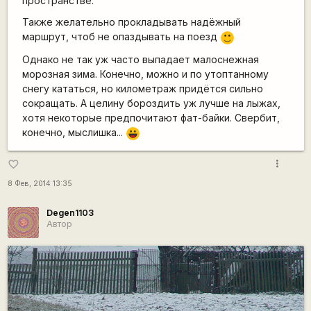
пространстве.
Также желательно прокладывать надёжный
маршрут, чтоб не опаздывать на поезд
:)
Однако не так уж часто выпадает малоснежная
морозная зима. Конечно, можно и по утоптанному
снегу кататься, но километраж придётся сильно
сокращать. А целину бороздить уж лучше на лыжах,
хотя некоторые предпочитают фат-байки. Свербит,
конечно, мыслишка...
|-))
more_vert
favorite_border
8 Фев, 2014 13:35
Degen1103
Автор