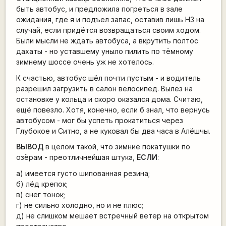
быть автобус, и предложила погреться в зале
ожидания, где я и подъел запас, оставив лишь НЗ на
случай, если придётся возвращаться своим ходом.
Были мысли не ждать автобуса, а вкрутить полтос
дахаты - но уставшему уныло пилить по тёмному
зимнему шоссе очень уж не хотелось.
К счастью, автобус шёл почти пустым - и водитель
разрешил загрузить в салон велосипед. Вылез на
остановке у кольца и скоро оказался дома. Считаю,
ещё повезло. Хотя, конечно, если б знал, что вернусь
автобусом - мог бы успеть прокатиться через
Глубокое и Ситно, а не куковал бы два часа в Алёшчы.
ВЫВОД
в целом такой, что зимние покатушки по
озёрам - преотличнейшая штука,
ЕСЛИ
:
а) имеется густо шипованная резина;
б) лёд крепок;
в) снег тонок;
г) не сильно холодно, но и не плюс;
д) не слишком мешает встречный ветер на открытом