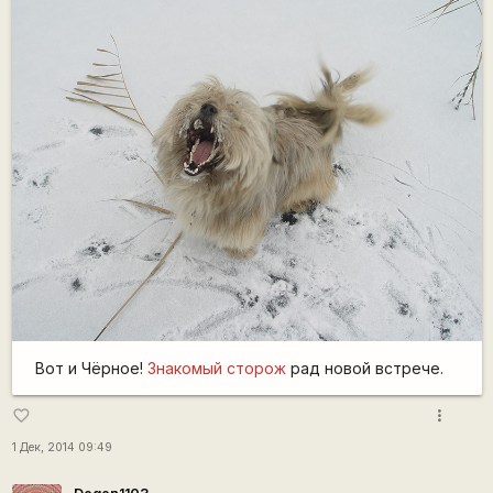
Вот и Чёрное!
Знакомый сторож
рад новой встрече.
more_vert
favorite_border
1 Дек, 2014 09:49