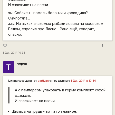
И спасжилет на плечи.
зы. Собакен - помесь болонки и крокодила?
Симпотяга...
ззы. На выхах знакомые рыбаки ловили на юховском
Белом, спросил про Лисно... Рано ещё, говорят,
опасно.
more_vert
favorite_border
1 Дек, 2014 10:36
череп
Т
Цитата сообщения от
partizan
отправленного
1 Дек, 2014 в 10:36
А с памперсом упаковать в герму комплект сухой
одежды...
И спасжилет на плечи.
Шильца на грудь - вот
это главное.