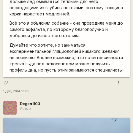
дольше лёд омывается тёплыми для него
восходящими из глубины потоками, поэтому толщина
корки нарастает медленней.
Всё это я объяснял собачке - она проводила меня до
самого асфальта, по которому благополучно и
добрался до известного столика.
Думайте что хотите, но заниматься
экспериментальной гляциологией никакого желания
не возникло. Вполне возможно, что по интенсивности
треска льда под велосипедом можно получить
профиль дна, но пусть этим занимаются специалисты!
more_vert
favorite_border
1 Дек, 2014 10:09
Degen1103
Автор