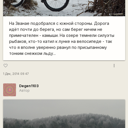
На Званае подобрался с южной стороны. Дорога
идёт почти до берега, но сам берег ничем не
примечателен - камыши. На озере темнели силуэты
рыбаков, кто-то катил к лунке на велосипеде - так
что я вполне уверенно рванул по присыпанному
тонким снежком льду...
more_vert
favorite_border
1 Дек, 2014 09:47
Degen1103
Автор