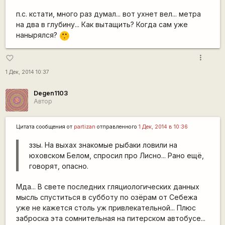
п.с. кстати, много раз думал... вот ухнет вел... метра
на два в глубину... Как вытащить? Когда сам уже
нанырялся?
:-[
more_vert
favorite_border
1 Дек, 2014 10:37
Degen1103
Автор
Цитата сообщения от
partizan
отправленного
1 Дек, 2014 в 10:36
ззы. На выхах знакомые рыбаки ловили на
юховском Белом, спросил про Лисно... Рано ещё,
говорят, опасно.
Мда... В свете последних гляциологических данных
мысль спуститься в субботу по озёрам от Себежа
уже не кажется столь уж привлекательной... Плюс
заброска эта сомнительная на питерском автобусе...