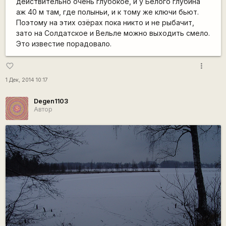
действительно очень глубокое, и у Белого глубина
аж 40 м там, где полыньи, и к тому же ключи бьют.
Поэтому на этих озёрах пока никто и не рыбачит,
зато на Солдатское и Вельле можно выходить смело.
Это известие порадовало.
more_vert
favorite_border
1 Дек, 2014 10:17
Degen1103
Автор