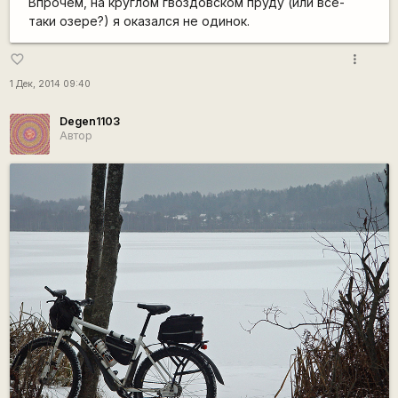
Впрочем, на круглом гвоздовском пруду (или всё-
таки озере?) я оказался не одинок.
more_vert
favorite_border
1 Дек, 2014 09:40
Degen1103
Автор