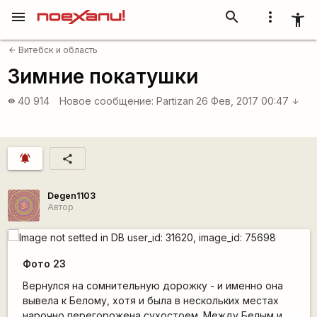
menu
search
more_vert
accessibility_new
Витебск и область
arrow_back
Зимние покатушки
40 914
Новое сообщение:
Partizan
26 Фев, 2017 00:47
visibility
arrow_downward
notifications_active
share
Degen1103
Автор
Фото 23
Вернулся на сомнительную дорожку - и именно она
вывела к Белому, хотя и была в нескольких местах
нарочно перегорожена сухостоем. Между Белым и