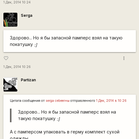
1 Дек, 2014 10:24
Serga
Здорово... Но я бы запасной памперс взял на такую
покатушку
:]
more_vert
favorite_border
1 Дек, 2014 10:26
Partizan
Цитата сообщения от
serga сеbeerны
отправленного
1 Дек, 2014 в 10:26
Здорово... Но я бы запасной памперс взял на
такую покатушку
:]
А с памперсом упаковать в герму комплект сухой
одежды...