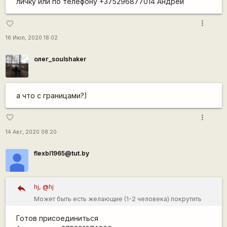
личку или по телефону +375296877014 Андрей
more_vert
favorite_border
16 Июл, 2020 18:02
олег_soulshaker
а что с границами?)
more_vert
favorite_border
14 Авг, 2020 08:20
flexbl1965@tut.by
hj, @hj
Может быть есть желающие (1-2 человека) покрутить
педали, покупаться в море и покушать фруктов в октябре
Готов присоединиться
на Кипре. Приблизительные сроки 17-31.10. Поездка не