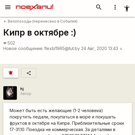
menu
search
more_vert
accessibility_new
Велопоходы (перенесено в События)
arrow_back
Кипр в октябре :)
502
visibility
Новое сообщение:
flexbl1965@tut.by
24 Авг, 2020 13:43
arrow_downward
notifications_active
share
hj
Автор
Может быть есть желающие (1-2 человека)
покрутить педали, покупаться в море и покушать
фруктов в октябре на Кипре. Приблизительные сроки
17-31.10. Поездка не коммерческая. За деталями в