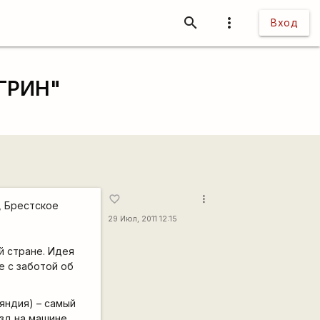
search
more_vert
Вход
 ГРИН"
more_vert
favorite_border
, Брестское
29 Июл, 2011 12:15
й стране. Идея
е с заботой об
яндия) – самый
зд на машине.