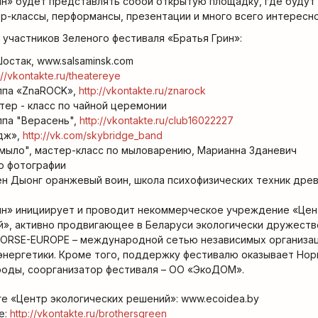
ин» будет представлять собой открытую площадку, где будут
-классы, перформансы, презентации и много всего интересно
участников Зеленого фестиваля «Братья Грин»:
остак, www.salsaminsk.com
://vkontakte.ru/theatereye
ппа «ZnaROCK»,
http://vkontakte.ru/znarock
тер - класс по чайной церемонии
ппа "Верасень",
http://vkontakte.ru/club16022227
дж»,
http://vk.com/skybridge_band
мыло", мастер-класс по мыловарению, Марианна Зданевич
о фотографии
ен Дыонг оранжевый воин, школа психофизических техник древ
ин» инициирует и проводит некоммерческое учреждение «Це
й», активно продвигающее в Беларуси экологически дружеств
NFORSE-EUROPE – международной сетью независимых организа
 энергетики. Кроме того, поддержку фестивалю оказывает Но
оды, соорганизатор фестиваля – ОО «ЭкоДОМ».
е «Центр экологических решений»: www.ecoidea.by
е:
http://vkontakte.ru/brothersgreen