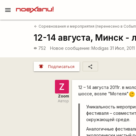
menu
Соревнования и мероприятия (перенесено в Событ
arrow_back
12-14 августа, Минск -
752
Новое сообщение:
Modigas
31 Июл, 2011
visibility
notifications_active
share
Подписаться
Z
12 – 14 августа 2011г. в 
шоссе, возле "Мотеля"
;)
Zoom
Автор
Уникальность мероприя
фестиваля – совместит
окружающей среде.
Аналогичные фестивали
экологически чистый р