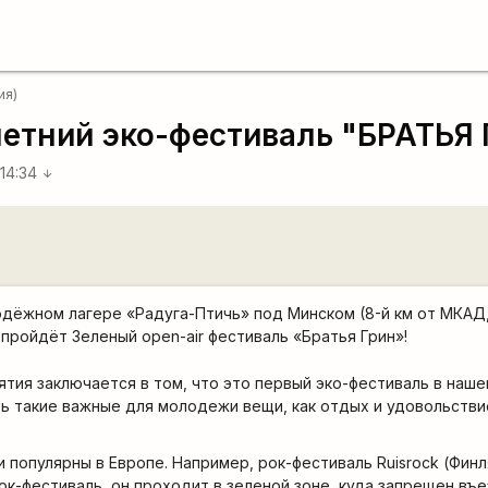
ия)
 летний эко-фестиваль "БРАТЬЯ
 14:34
arrow_downward
молодёжном лагере «Радуга-Птичь» под Минском (8-й км от МКАД
пройдёт Зеленый open-air фестиваль «Братья Грин»!
тия заключается в том, что это первый эко-фестиваль в наше
ь такие важные для молодежи вещи, как отдых и удовольстви
 популярны в Европе. Например, рок-фестиваль Ruisrock (Финл
ок-фестиваль, он проходит в зеленой зоне, куда запрещен въе