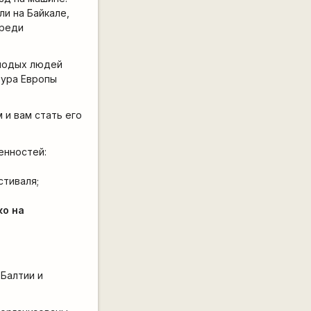
ли на Байкале,
среди
олодых людей
тура Европы
 и вам стать его
енностей:
стиваля;
ко на
 Балтии и