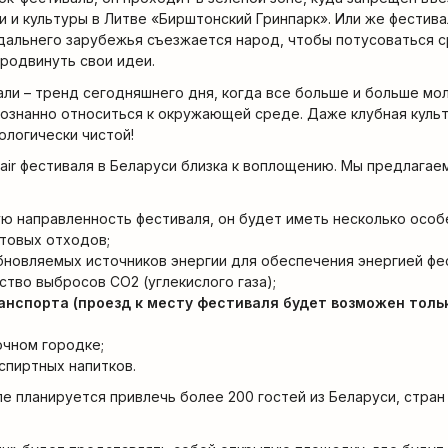
и и культуры в Литве «Бирштонский Гринпарк». Или же фестива
 дальнего зарубежья съезжается народ, чтобы потусоваться 
родвинуть свои идеи.
али – тренд сегодняшнего дня, когда все больше и больше м
сознанно относиться к окружающей среде. Даже клубная куль
ологически чистой!
air фестиваля в Беларуси близка к воплощению. Мы предлагаем
ую направленность фестиваля, он будет иметь несколько особ
ытовых отходов;
бновляемых источников энергии для обеспечения энергией фе
ство выбросов СО2 (углекислого газа);
анспорта (проезд к месту фестиваля будет возможен толь
очном городке;
 спиртных напитков.
ле планируется привлечь более 200 гостей из Беларуси, стран