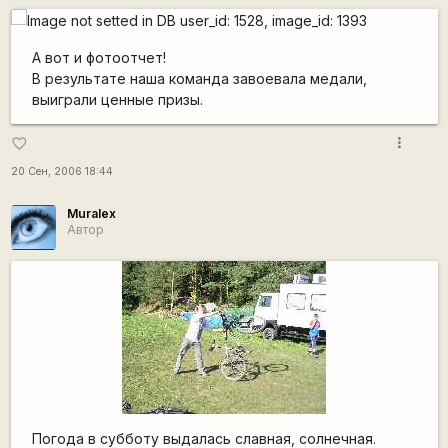
А вот и фотоотчет!
В результате наша команда завоевала медали,
выиграли ценные призы.
more_vert
favorite_border
20 Сен, 2006 18:44
Muralex
Автор
Погода в субботу выдалась славная, солнечная.