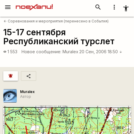
menu
search
more_vert
accessibility_new
Соревнования и мероприятия (перенесено в События)
arrow_back
15-17 сентября
Республиканский турслет
1 553
Новое сообщение:
Muralex
20 Сен, 2006 18:50
visibility
arrow_downward
notifications_active
share
Muralex
Автор