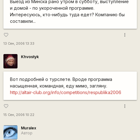
Выезд из Минска рано утром в субботу, выступление
и домой - по укороченной программе.
Интересуюсь, кто-нибудь туда едет? Компанию бы
составили...
more_vert
favorite_border
13 Сен, 2006 13:33
Khvostyk
Вот подробней о турслете. Вроде программа
насыщенная, командная, еду мимо, загляну.
http://altair-club.org/info/competitions/respublika2006
more_vert
favorite_border
15 Сен, 2006 10:22
Muralex
Автор