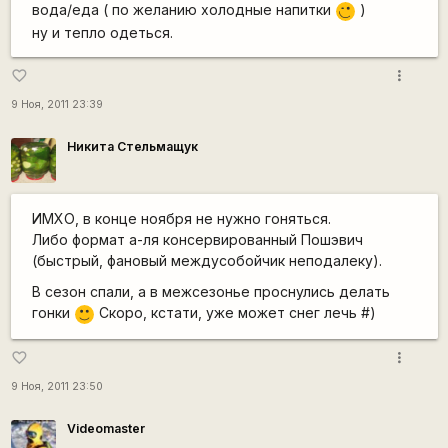
вода/еда ( по желанию холодные напитки
)
;)
ну и тепло одеться.
more_vert
favorite_border
9 Ноя, 2011 23:39
Никита Стельмащук
ИМХО, в конце ноября не нужно гоняться.
Либо формат а-ля консервированный Пошэвич
(быстрый, фановый междусобойчик неподалеку).
В сезон спали, а в межсезонье проснулись делать
гонки
Скоро, кстати, уже может снег лечь #)
:)
more_vert
favorite_border
9 Ноя, 2011 23:50
Videomaster