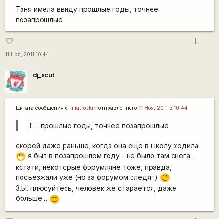
Таня имела ввиду прошлые годы, точнее
позапрошлые
more_vert
favorite_border
11 Ноя, 2011 10:44
dj_scut
Цитата сообщения от
matroskin
отправленного
11 Ноя, 2011 в 10:44
Т… прошлые годы, точнее позапрошлые
скорей даже раньше, когда она ещё в школу ходила
я был в позапрошлом году - не было там снега…
:D
кстати, некоторые форумляне тоже, правда,
посъезжали уже (но за форумом следят)
;)
З.Ы. плюсуйтесь, человек же старается, даже
больше…
:)