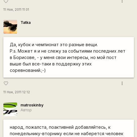
more_vert
favorite_border
11 Ноя, 2011 11:01
Tatka
Да, кубок и чемпионат это разные вещи.
Р.s. Может я и не слежу за событиями последних лет
в Борисове, - у меня свои интересы, но мой пост
выше был все-таки в поддержку этих
соревнований.;-)
more_vert
favorite_border
11 Ноя, 2011 12:12
matroskinby
Автор
народ, пожалста, поактивней добавляйтесь, к
понедельнику-вторнику если не наберется человек