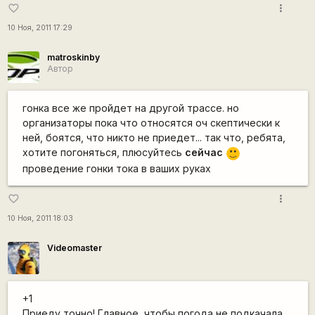
more_vert
favorite_border
10 Ноя, 2011 17:29
matroskinby
Автор
гонка все же пройдет на другой трассе. но
организаторы пока что относятся оч скептически к
ней, боятся, что никто не приедет... так что, ребята,
хотите погоняться, плюсуйтесь
сейчас
:)
проведение гонки тока в ваших руках
more_vert
favorite_border
10 Ноя, 2011 18:03
Videomaster
+1
Приеду точно! Главное, чтобы погода не подкачала.