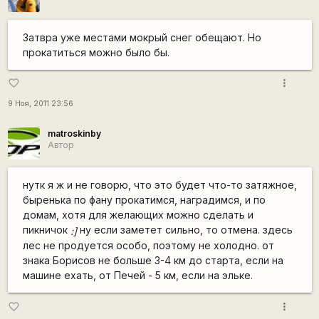
Затвра уже местами мокрый снег обещают. Но
прокатиться можно было бы.
more_vert
favorite_border
9 Ноя, 2011 23:56
matroskinby
Автор
нутк я ж и не говорю, что это будет что-то затяжное,
быренька по фану прокатимся, наградимся, и по
домам, хотя для желающих можно сделать и
пикничок
ну если заметет сильно, то отмена. здесь
:]
лес не продуется особо, поэтому не холодно. от
знака Борисов не больше 3-4 км до старта, если на
машине ехать, от Печей - 5 км, если на эльке.
more_vert
favorite_border