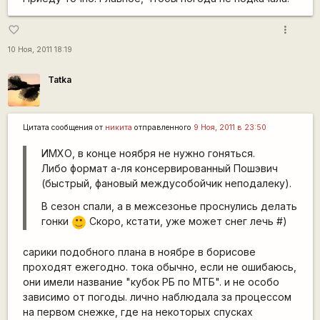
more_vert
favorite_border
10 Ноя, 2011 18:19
Tatka
Цитата сообщения от
никита
отправленного
9 Ноя, 2011 в 23:50
ИМХО, в конце ноября не нужно гоняться.
Либо формат а-ля консервированный Пошэвич
(быстрый, фановый междусобойчик неподалеку).
В сезон спали, а в межсезонье проснулись делать
гонки
Скоро, кстати, уже может снег лечь #)
:)
сарики подобного плана в ноябре в борисове
проходят ежегодно. тока обычно, если не ошибаюсь,
они имели название "кубок РБ по МТБ". и не особо
зависимо от погоды. лично наблюдала за процессом
на первом снежке, где на некоторых спусках