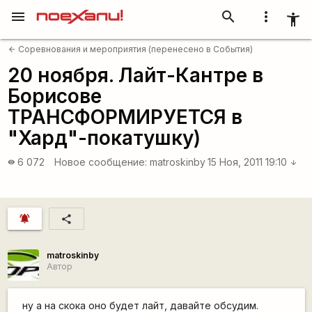
menu
search
more_vert
accessibility_new
Соревнования и мероприятия (перенесено в События)
arrow_back
20 ноября. Лайт-Кантре в
Борисове
ТРАНСФОРМИРУЕТСЯ в
"Хард"-покатушку)
6 072
Новое сообщение:
matroskinby
15 Ноя, 2011 19:10
visibility
arrow_downward
notifications_active
share
matroskinby
Автор
ну а на скока оно будет лайт, давайте обсудим.