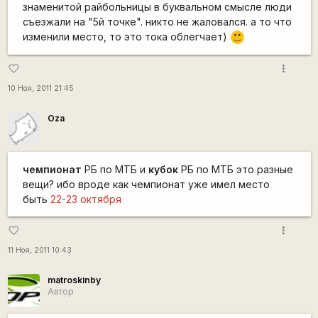
знаменитой райбольницы в буквальном смысле люди
съезжали на "5й точке". никто не жаловался. а то что
изменили место, то это тока облегчает)
:)
more_vert
favorite_border
10 Ноя, 2011 21:45
Oza
чемпионат
РБ по МТБ и
кубок
РБ по МТБ это разные
вещи? ибо вроде как чемпионат уже имел место
быть
22-23 октября
more_vert
favorite_border
11 Ноя, 2011 10:43
matroskinby
Автор