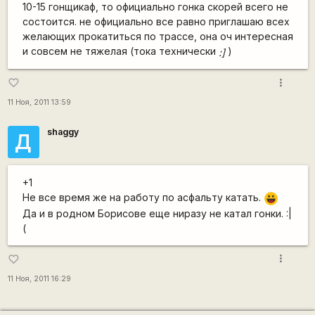
10-15 гонщикаф, то официально гонка скорей всего не
состоится. не официально все равно приглашаю всех
желающих прокатиться по трассе, она оч интересная
и совсем не тяжелая (тока технически
)
:]
more_vert
favorite_border
11 Ноя, 2011 13:59
shaggy
Д
+1
Не все время же на работу по асфальту катать.
|-))
Да и в родном Борисове еще ниразу не катал гонки. :|
(
more_vert
favorite_border
11 Ноя, 2011 16:29