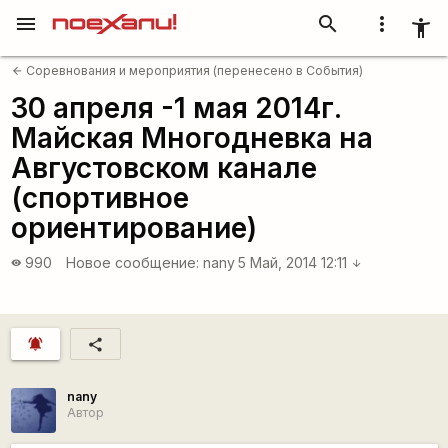
menu
search
more_vert
accessibility_new
Соревнования и мероприятия (перенесено в События)
arrow_back
30 апреля -1 мая 2014г.
Майская Многодневка на
Августовском канале
(спортивное
ориентирование)
990
Новое сообщение:
nany
5 Май, 2014 12:11
visibility
arrow_downward
notifications_active
share
nany
Автор