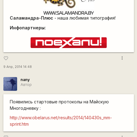
Саламандра-Плюс
- наша любимая типография!
Инфопартнеры:
more_vert
favorite_border
9 Апр, 2014 14:48
nany
Автор
Появились стартовые протоколы на Майскую
Многодневку :
http://www.obelarus.net/results/2014/140430s_mm-
sprint.htm