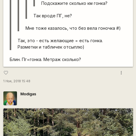
Подскажите сколько км гонка?
Так вроде ПГ, не?
Мне тоже казалось, что без вела гоночка #)
Так, это - есть желающие = есть гонка.
Разметки и табличек отсыплю)
Блин. Пг=гонка. Метраж сколько?
more_vert
favorite_border
1 Ноя, 2018 15:48
Modigas