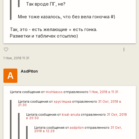
Так вроде ПГ, не?
Мне тоже казалось, что без вела гоночка #)
Так, это - есть желающие = есть гонка.
Разметки и табличек отсыплю)
more_vert
favorite_border
1 Ноя, 2018 11:31
AsdPiton
A
Цитата сообщения от
mishkasss
отправленного
1 Ноя, 2018 в 11:31
Цитата сообщения от
хрустяшка
отправленного
31 Окт, 2018 в
21:30
Цитата сообщения от
kisa\-anuta
отправленного
31 Окт, 2018
в 20:50
Цитата сообщения от
asdpiton
отправленного
31 Окт,
2018 в 12:29