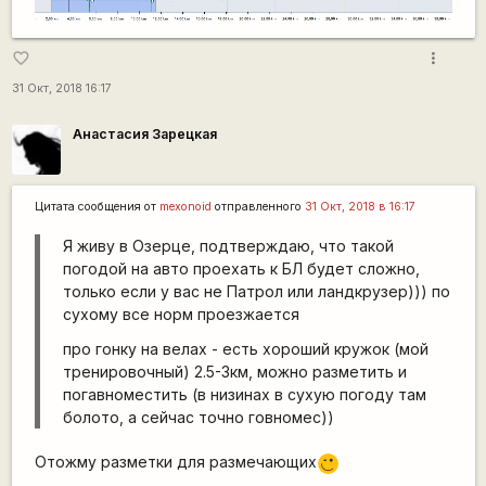
more_vert
favorite_border
31 Окт, 2018 16:17
Анастасия Зарецкая
Цитата сообщения от
mexonoid
отправленного
31 Окт, 2018 в 16:17
Я живу в Озерце, подтверждаю, что такой
погодой на авто проехать к БЛ будет сложно,
только если у вас не Патрол или ландкрузер))) по
сухому все норм проезжается
про гонку на велах - есть хороший кружок (мой
тренировочный) 2.5-3км, можно разметить и
погавноместить (в низинах в сухую погоду там
болото, а сейчас точно говномес))
Отожму разметки для размечающих
;)