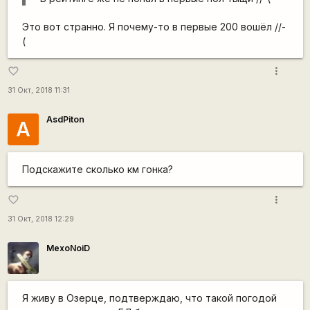
Это вот странно. Я почему-то в первые 200 вошёл //-
(
more_vert
favorite_border
31 Окт, 2018 11:31
AsdPiton
A
Подскажите сколько км гонка?
more_vert
favorite_border
31 Окт, 2018 12:29
MexoNoiD
Я живу в Озерце, подтверждаю, что такой погодой