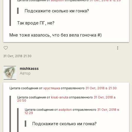
Цитата сообщения от
asdpiton
отправленного
31 Окт, 2018 в 12:29
Подскажите сколько км гонка?
Так вроде ПГ, не?
Мне тоже казалось, что без вела гоночка #)
more_vert
favorite_border
31 Окт, 2018 21:30
mishkasss
Автор
Цитата сообщения от
хрустяшка
отправленного
31 Окт, 2018 в 21:30
Цитата сообщения от
kisa\-anuta
отправленного
31 Окт, 2018 в
20:50
Цитата сообщения от
asdpiton
отправленного
31 Окт, 2018 в
12:29
Подскажите сколько км гонка?