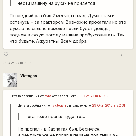
нести машину на руках не придется)
Последний раз был 2 месяца назад. Думал там и
останусь + за трактором. Возможно прокатали но это
думаю не сильно поможет если будет дождь,
подъем в сухую погоду машина пробуксовывать. Так
что будьте. Аккуратны. Всем добра.
more_vert
favorite_border
31 Окт, 2018 11:04
Victogan
Цитата сообщения от
гога
отправленного
30 Окт, 2018 в 18:59
Цитата сообщения от
victogan
отправленного
29 Окт, 2018 в 22:31
Гога тоже пропал куда-то....
Не пропал - в Карпатах был. Вернулся.
В рейтинге же не попал в первые пол тыщи //-(