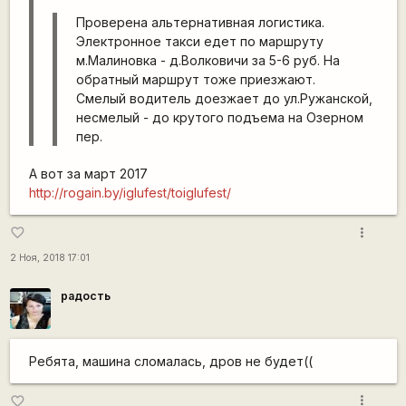
Проверена альтернативная логистика.
Электронное такси едет по маршруту
м.Малиновка - д.Волковичи за 5-6 руб. На
обратный маршрут тоже приезжают.
Смелый водитель доезжает до ул.Ружанской,
несмелый - до крутого подъема на Озерном
пер.
А вот за март 2017
http://rogain.by/iglufest/toiglufest/
more_vert
favorite_border
2 Ноя, 2018 17:01
радость
Ребята, машина сломалась, дров не будет((
more_vert
favorite_border