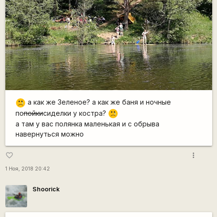
а как же Зеленое? а как же баня и ночные
:'(
по
пойки
сиделки у костра?
:'(
а там у вас полянка маленькая и с обрыва
навернуться можно
more_vert
favorite_border
1 Ноя, 2018 20:42
Shoorick