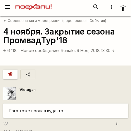
menu
search
more_vert
accessibility_new
Соревнования и мероприятия (перенесено в События)
arrow_back
4 ноября. Закрытие сезона
ПромвадТур'18
6 118
Новое сообщение:
Rumaks
9 Ноя, 2018 13:30
visibility
arrow_downward
notifications_active
share
Victogan
Гога тоже пропал куда-то....
more_vert
favorite_border