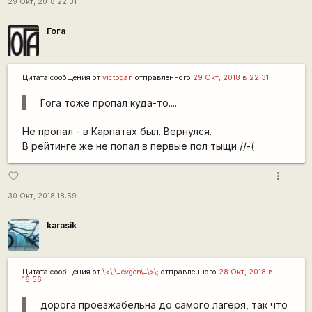
29 Окт, 2018 22:31
Гога
Цитата сообщения от
victogan
отправленного
29 Окт, 2018 в 22:31
Гога тоже пропал куда-то....
Не пропал - в Карпатах был. Вернулся.
В рейтинге же не попал в первые пол тыщи //-(
more_vert
favorite_border
30 Окт, 2018 18:59
karasik
Цитата сообщения от
\<\;\=evgen\=\>\;
отправленного
28 Окт, 2018 в
16:56
дорога проезжабельна до самого лагеря, так что