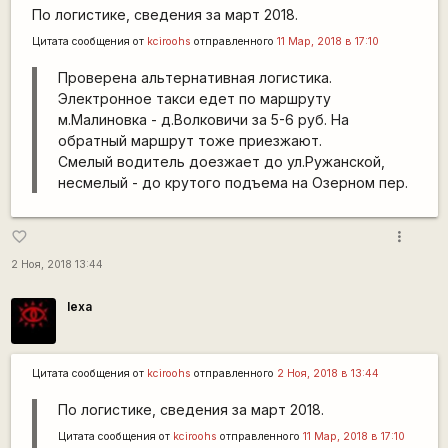
По логистике, сведения за март 2018.
Цитата сообщения от
kciroohs
отправленного
11 Мар, 2018 в 17:10
Проверена альтернативная логистика.
Электронное такси едет по маршруту
м.Малиновка - д.Волковичи за 5-6 руб. На
обратный маршрут тоже приезжают.
Смелый водитель доезжает до ул.Ружанской,
несмелый - до крутого подъема на Озерном пер.
more_vert
favorite_border
2 Ноя, 2018 13:44
lexa
Цитата сообщения от
kciroohs
отправленного
2 Ноя, 2018 в 13:44
По логистике, сведения за март 2018.
Цитата сообщения от
kciroohs
отправленного
11 Мар, 2018 в 17:10