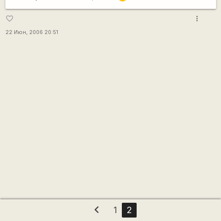
more_vert
favorite_border
22 Июн, 2006 20:51
chevron_left
1
2