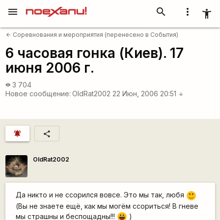
menu
search
more_vert
accessibility_new
Соревнования и мероприятия (перенесено в События)
arrow_back
6 часовая гонка (Киев). 17
июня 2006 г.
3 704
visibility
Новое сообщение:
OldRat2002
22 Июн, 2006 20:51
arrow_downward
notifications_active
share
OldRat2002
Да никто и не ссорился вовсе. Это мы так, любя
:)
(Вы не знаете ещё, как мы могём ссориться! В гневе
мы страшны и беспощадны!!!
)
|-))