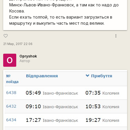
Минск-Львов-Ивано-Франковск, а там как то надо до
Косова.
Если ехать толпой, то есть вариант загрузиться в
маршрутку и выкупить часть мест под велики.
more_vert
favorite_border
21 Мар, 2017 22:06
Opryshok
O
Автор