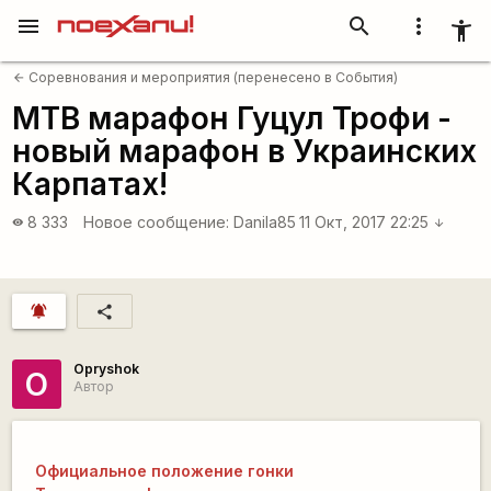
menu
search
more_vert
accessibility_new
Соревнования и мероприятия (перенесено в События)
arrow_back
MTB марафон Гуцул Трофи -
новый марафон в Украинских
Карпатах!
8 333
Новое сообщение:
Danila85
11 Окт, 2017 22:25
visibility
arrow_downward
notifications_active
share
Opryshok
O
Автор
Официальное положение гонки