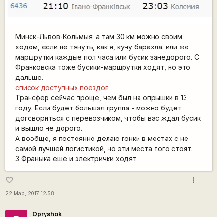
Минск-Львов-Кольмыя. а там 30 км можно своим
ходом, если не тянуть, как я, кучу барахла. или же
маршрутки каждые пол часа или бусик занедорого. С
Франковска тоже бусики-маршрутки ходят, но это
дальше.
список доступных поездов
Трансфер сейчас проще, чем был на опрышки в 13
году. Если будет большая группа - можно будет
договориться с перевозчиком, чтобы вас ждал бусик
и вышло не дорого.
А вообще, я постоянно делаю гонки в местах с не
самой лучшей логистикой, но эти места того стоят.
З Франыка еще и электрички ходят
more_vert
favorite_border
22 Мар, 2017 12:58
Opryshok