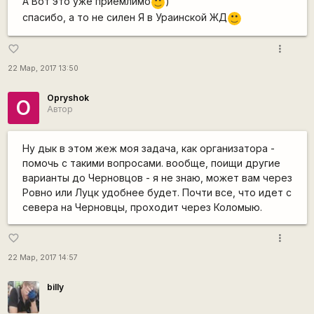
А Вот это уже приемлимо
)
:)
спасибо, а то не силен Я в Ураинской ЖД
:)
more_vert
favorite_border
22 Мар, 2017 13:50
Opryshok
O
Автор
Ну дык в этом жеж моя задача, как организатора -
помочь с такими вопросами. вообще, поищи другие
варианты до Черновцов - я не знаю, может вам через
Ровно или Луцк удобнее будет. Почти все, что идет с
севера на Черновцы, проходит через Коломыю.
more_vert
favorite_border
22 Мар, 2017 14:57
billy