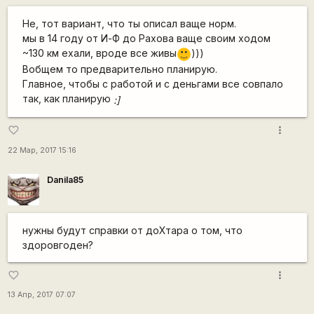
Не, тот вариант, что ты описал ваще норм.
мы в 14 году от И-Ф до Рахова ваще своим ходом
~130 км ехали, вроде все живы
)))
:)
Вобщем то предварительно планирую.
Главное, чтобы с работой и с деньгами все совпало
так, как планирую
:]
more_vert
favorite_border
22 Мар, 2017 15:16
Danila85
нужны будут справки от доХтара о том, что
здоровгоден?
more_vert
favorite_border
13 Апр, 2017 07:07