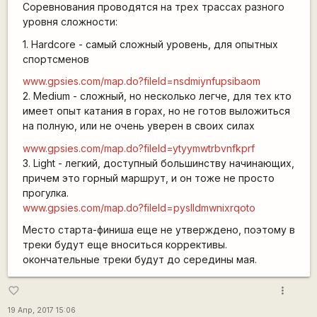
Соревнования проводятся на трех трассах разного
уровня сложности:
1. Hardcore - самый сложный уровень, для опытных
спортсменов
www.gpsies.com/map.do?fileId=nsdmiynfupsibaom
2. Medium - сложный, но несколько легче, для тех кто
имеет опыт катания в горах, но не готов выложиться
на полную, или не очень уверен в своих силах
www.gpsies.com/map.do?fileId=ytyymwtrbvnfkprf
3. Light - легкий, доступный большинству начинающих,
причем это горный маршрут, и он тоже не просто
прогулка.
www.gpsies.com/map.do?fileId=pyslldmwnixrqoto
Место старта-финиша еще не утверждено, поэтому в
треки будут еще вноситься коррективы.
окончательные треки будут до середины мая.
more_vert
favorite_border
19 Апр, 2017 15:06