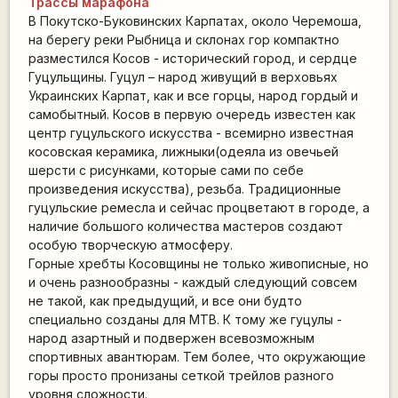
Трассы марафона
В Покутско-Буковинских Карпатах, около Черемоша,
на берегу реки Рыбница и склонах гор компактно
разместился Косов - исторический город, и сердце
Гуцульщины. Гуцул – народ живущий в верховьях
Украинских Карпат, как и все горцы, народ гордый и
самобытный. Косов в первую очередь известен как
центр гуцульского искусства - всемирно известная
косовская керамика, лижныки(одеяла из овечьей
шерсти с рисунками, которые сами по себе
произведения искусства), резьба. Традиционные
гуцульские ремесла и сейчас процветают в городе, а
наличие большого количества мастеров создают
особую творческую атмосферу.
Горные хребты Косовщины не только живописные, но
и очень разнообразны - каждый следующий совсем
не такой, как предыдущий, и все они будто
специально созданы для MTB. К тому же гуцулы -
народ азартный и подвержен всевозможным
спортивных авантюрам. Тем более, что окружающие
горы просто пронизаны сеткой трейлов разного
уровня сложности.