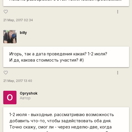
more_vert
favorite_border
21 Мар, 2017 02:34
billy
Игорь, так а дата проведения какая? 1-2 июля?
И да, какова стоимость участия? #)
more_vert
favorite_border
21 Мар, 2017 13:40
Opryshok
O
Автор
1-2 июля - выходные. рассматриваю возможность
добавить что-то, чтобы задействовать оба дня.
Точно скажу, смог ли - через неделю-две, когда