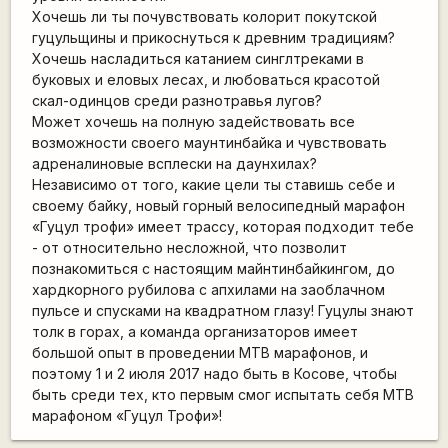
Хочешь ли ты почувствовать колорит покутской
гуцульщины и прикоснуться к древним традициям?
Хочешь насладиться катанием синглтреками в
буковых и еловых лесах, и любоваться красотой
скал-одинцов среди разнотравья лугов?
Может хочешь на полную задействовать все
возможности своего маунтинбайка и чувствовать
адреналиновые всплески на даунхилах?
Независимо от того, какие цели ты ставишь себе и
своему байку, новый горный велосипедный марафон
«Гуцул трофи» имеет трассу, которая подходит тебе
- от относительно несложной, что позволит
познакомиться с настоящим майнтинбайкингом, до
хардкорного рубилова с апхилами на заоблачном
пульсе и спусками на квадратном глазу! Гуцулы знают
толк в горах, а команда организаторов имеет
большой опыт в проведении MTB марафонов, и
поэтому 1 и 2 июля 2017 надо быть в Косове, чтобы
быть среди тех, кто первым смог испытать себя MTB
марафоном «Гуцул Трофи»!