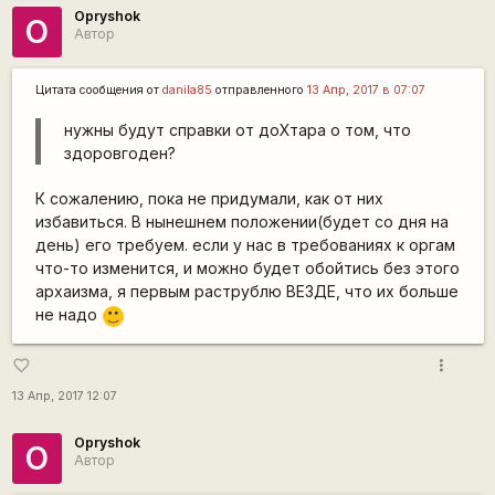
Opryshok
O
Автор
Цитата сообщения от
danila85
отправленного
13 Апр, 2017 в 07:07
нужны будут справки от доХтара о том, что
здоровгоден?
К сожалению, пока не придумали, как от них
избавиться. В нынешнем положении(будет со дня на
день) его требуем. если у нас в требованиях к оргам
что-то изменится, и можно будет обойтись без этого
архаизма, я первым раструблю ВЕЗДЕ, что их больше
не надо
:)
more_vert
favorite_border
13 Апр, 2017 12:07
Opryshok
O
Автор