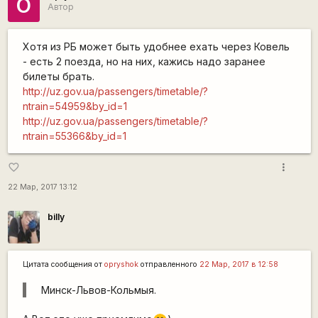
O
Автор
Хотя из РБ может быть удобнее ехать через Ковель
- есть 2 поезда, но на них, кажись надо заранее
билеты брать.
http://uz.gov.ua/passengers/timetable/?
ntrain=54959&by_id=1
http://uz.gov.ua/passengers/timetable/?
ntrain=55366&by_id=1
more_vert
favorite_border
22 Мар, 2017 13:12
billy
Цитата сообщения от
opryshok
отправленного
22 Мар, 2017 в 12:58
Минск-Львов-Кольмыя.