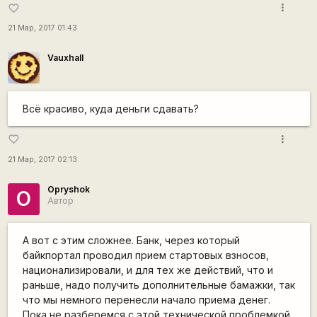
more_vert
favorite_border
21 Мар, 2017 01:43
Vauxhall
Всё красиво, куда деньги сдавать?
more_vert
favorite_border
21 Мар, 2017 02:13
Opryshok
O
Автор
А вот с этим сложнее. Банк, через который
байкпортал проводил прием стартовых взносов,
национализировали, и для тех же действий, что и
раньше, надо получить дополнительные бамажки, так
что мы немного перенесли начало приема денег.
Пока не разберемся с этой технической проблемкой.