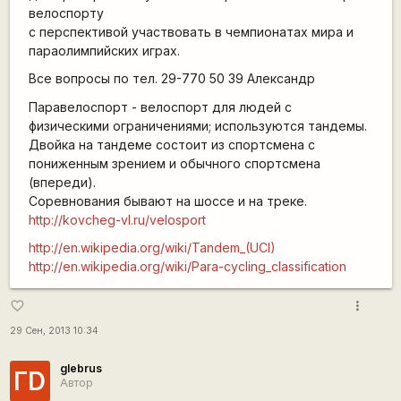
велоспорту
с перспективой участвовать в чемпионатах мира и
параолимпийских играх.
Все вопросы по тел. 29-770 50 39 Александр
Паравелоспорт - велоспорт для людей с
физическими ограничениями; используются тандемы.
Двойка на тандеме состоит из спортсмена с
пониженным зрением и обычного спортсмена
(впереди).
Соревнования бывают на шоссе и на треке.
http://kovcheg-vl.ru/velosport
http://en.wikipedia.org/wiki/Tandem_(UCI)
http://en.wikipedia.org/wiki/Para-cycling_classification
more_vert
favorite_border
29 Сен, 2013 10:34
glebrus
ГD
Автор