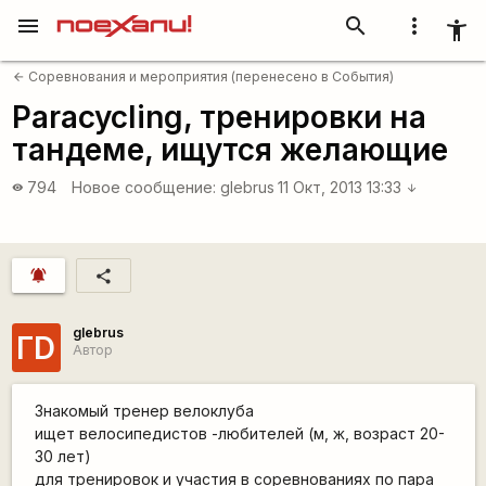
menu
search
more_vert
accessibility_new
Соревнования и мероприятия (перенесено в События)
arrow_back
Paracycling, тренировки на
тандеме, ищутся желающие
794
Новое сообщение:
glebrus
11 Окт, 2013 13:33
visibility
arrow_downward
notifications_active
share
glebrus
ГD
Автор
Знакомый тренер велоклуба
ищет велосипедистов -любителей (м, ж, возраст 20-
30 лет)
для тренировок и участия в соревнованиях по пара