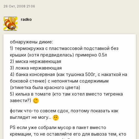
26 Окт, 2008 21:06
radko
обнаружены дикие:
1) термокружка с пластмассовой подставкой без
крышки (хотя предвиделась) примерно 0.5л
2) миска нержавеющая
3) ложка нержавеющая
4) банка консервная (как тушонка 500г, с накаткой на
боковой стенке) с непонятным содержимым
(этикетка была красного цвета)
5) килька в томате (кто там хотел вместо тигренка
завести?)
,-)
фотик что-то совсем сдох, поэтому показать как
выглядит не могу...
:-/
PS если уже собрали мусор в пакет вместо
кремации, то не оставляйте его для вывоза тем, кто