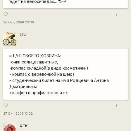
едет на велосипедах... %-P
more_vert
favorite_border
26 Окт, 2008 23:30
Lilu
иЩУТ СВОЕГО ХОЗЯИНА:
-очки солнцезащитные,
-компас складной(в виде косметички)
- компас с веревочкой на шею)
- студенческий билет на имя Родцевича Антона
Дмитриевича
телефон в профиле звоните.
more_vert
favorite_border
27 Окт, 2008 10:02
QTK