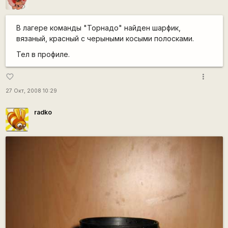
В лагере команды "Торнадо" найден шарфик,
вязаный, красный с черыными косыми полосками.
Тел в профиле.
more_vert
favorite_border
27 Окт, 2008 10:29
radko