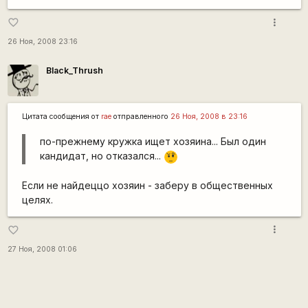
more_vert
favorite_border
26 Ноя, 2008 23:16
Black_Thrush
Цитата сообщения от
rae
отправленного
26 Ноя, 2008 в 23:16
по-прежнему кружка ищет хозяина... Был один
кандидат, но отказался...
???
Если не найдеццо хозяин - заберу в общественных
целях.
more_vert
favorite_border
27 Ноя, 2008 01:06