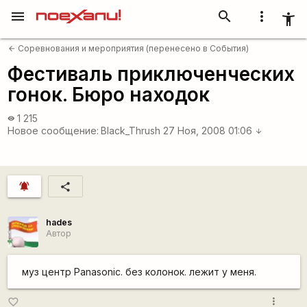
menu
search
more_vert
accessibility_new
Соревнования и мероприятия (перенесено в События)
arrow_back
Фестиваль приключенческих
гонок. Бюро находок
1 215
visibility
Новое сообщение:
Black_Thrush
27 Ноя, 2008 01:06
arrow_downward
notifications_active
share
hades
Автор
муз центр Panasonic. без колонок. лежит у меня.
more_vert
favorite_border