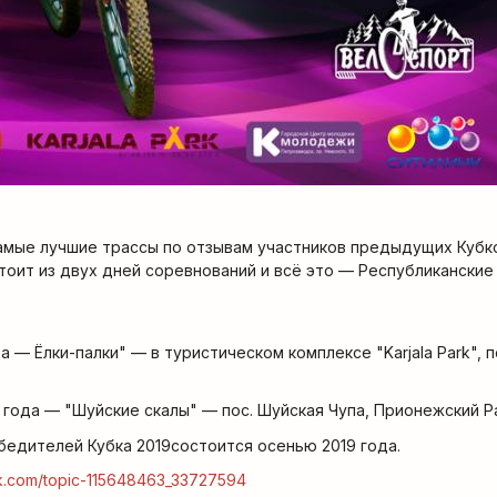
амые лучшие трассы по отзывам участников предыдущих Кубко
стоит из двух дней соревнований и всё это — Республиканские
да — Ёлки-палки" — в туристическом комплексе "Karjala Park", 
19 года — "Шуйские скалы" — пос. Шуйская Чупа, Прионежский Р
едителей Кубка 2019состоится осенью 2019 года.
vk.com/topic-115648463_33727594