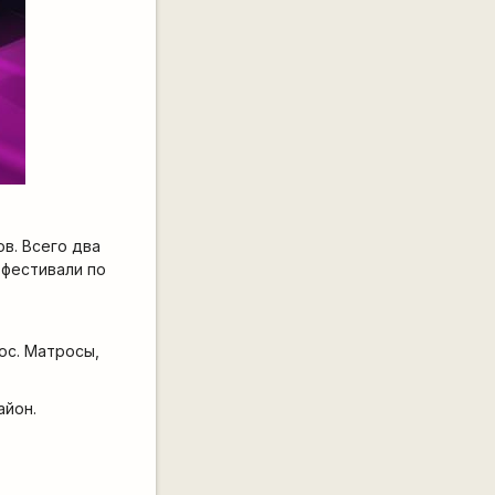
в. Всего два
 фестивали по
пос. Матросы,
айон.