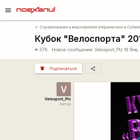
menu
Соревнования и мероприятия (перенесено в Событ
arrow_back
Кубок "Велоспорта" 20
376
Новое сообщение:
Velosport_Ptz
16 Янв,
visibility
notifications_active
share
Подписаться
V
Velosport_Ptz
Автор