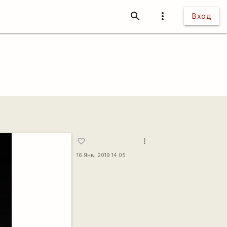
search
more_vert
Вход
more_vert
favorite_border
16 Янв, 2019 14:05